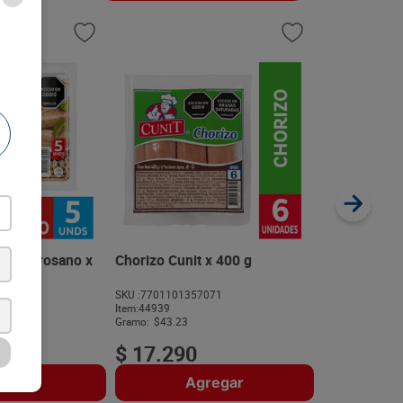
Salchicha Co
SKU :
77021290
Item
:
59779
Gramo:
$27.64
Santarrosano x
Chorizo Cunit x 400 g
938
SKU :
7701101357071
$
9950
Item
:
44939
N
Gramo:
$43.23
$
17
.
290
regar
Agregar
A