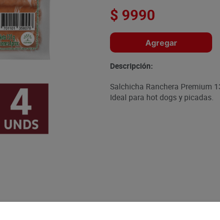
$
9990
Agregar
Descripción:
Salchicha Ranchera Premium 131
Ideal para hot dogs y picadas.