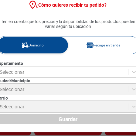
¿Cómo quieres recibir tu pedido?
Ten en cuenta que los precios y la disponibilidad de los productos pueden
variar según tu ubicación
Domicilio
Recoge en tienda
epartamento
Seleccionar
iudad/Municipio
 Estándar x
Butifarra Santa Cruz Express x
Chorizo Zenu 
Seleccionar
450 g
250 g
arrio
7
SKU :
7706303647692
SKU :
7701101362
Item
:
72025
Item
:
72347
Seleccionar
Gramo:
$15.22
Gramo,Gramo:
$Na
$
6850
$
10
.
490
Guardar
gar
Agregar
Ag