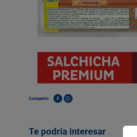
9
.
queso
10
.
papa
Compartir:
Te podría interesar