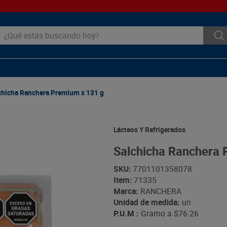
ué estás buscando hoy?
chicha Ranchera Premium x 131 g
Lácteos Y Refrigerados
Salchicha Ranchera 
SKU
:
7701101358078
Item
:
71335
Marca:
RANCHERA
Unidad de medida:
un
P.U.M :
Gramo a
$76.26