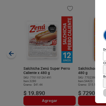
D
C
Salchicha Zenú Super Perro
Salchichon Cunit
Caliente x 480 g
480 g
B
SKU :
7701101261491
SKU :
770239804054
Item
:
3280
Item
:
54423
Gramo:
$41.44
Gramo:
$15.19
$
19
.
890
$
7290
Agregar
Agre