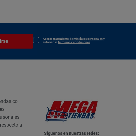
Acepto
tratamiento de mis datos personales
y
irse
autorizo el
términos y condiciones
endas.co
les
personales
respecto a
Síguenos en nuestras redes: