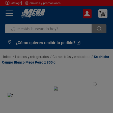
Catálogo
Términos y promociones
¿Qué estás buscando hoy?
¿Cómo quieres recibir tu pedido?
TÉRMINOS MÁS BUSCADOS
1
.
cerveza
lácteos y refrigerados
carnes frías y embutidos
Salchicha
2
.
arroz
Campo Blanco Mega Perro x 800 g
3
.
leche
4
.
cafe
5
.
aceite
6
.
azucar
7
.
huevos