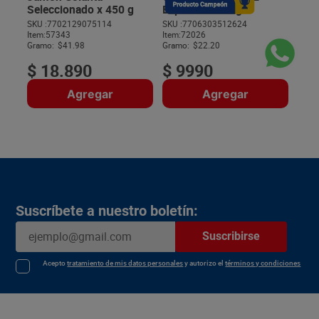
Seleccionado x 450 g
Express x 450 g
SKU :
7702129075114
SKU :
7706303512624
Item
:
57343
Item
:
72026
$
Gramo:
$41.98
Gramo:
$22.20
$
18
.
890
$
9990
Agregar
Agregar
Suscríbete a nuestro boletín:
Suscribirse
Acepto
tratamiento de mis datos personales
y autorizo el
términos y condiciones