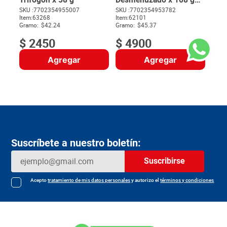
Pague 10 Lleve 12
SKU :
7702354955007
SKU :
7702354953782
Item
:
63268
Item
:
62101
$
Gramo:
$42.24
Gramo:
$45.37
$
2450
$
4900
Agregar
Agregar
Suscríbete a nuestro boletín:
Suscribirse
Acepto
tratamiento de mis datos personales
y autorizo el
términos y condiciones