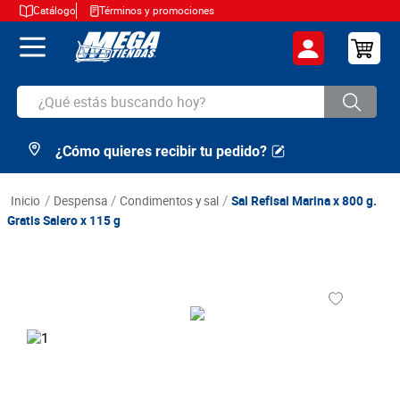
Catálogo
Términos y promociones
¿Qué estás buscando hoy?
¿Cómo quieres recibir tu pedido?
TÉRMINOS MÁS BUSCADOS
1
.
cerveza
despensa
condimentos y sal
Sal Refisal Marina x 800 g.
2
.
arroz
Gratis Salero x 115 g
3
.
leche
4
.
cafe
5
.
aceite
6
.
azucar
7
.
huevos