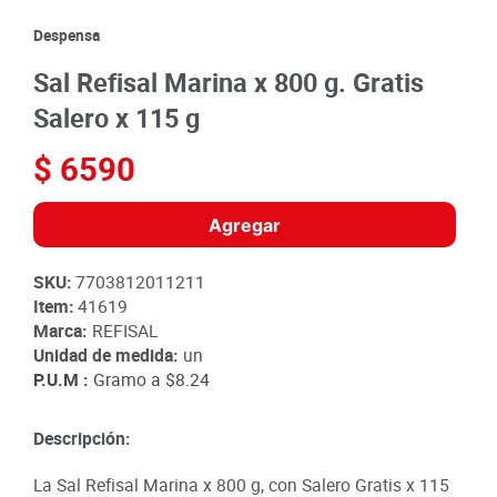
8
.
detergente
Despensa
9
.
queso
Sal Refisal Marina x 800 g. Gratis
10
.
papa
Salero x 115 g
$
6590
Agregar
SKU
:
7703812011211
Item
:
41619
Marca:
REFISAL
Unidad de medida:
un
P.U.M :
Gramo a
$8.24
Descripción:
La Sal Refisal Marina x 800 g, con Salero Gratis x 115