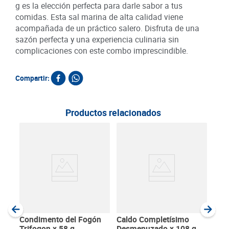
g es la elección perfecta para darle sabor a tus
comidas. Esta sal marina de alta calidad viene
acompañada de un práctico salero. Disfruta de una
sazón perfecta y una experiencia culinaria sin
complicaciones con este combo imprescindible.
Compartir:
Productos relacionados
Con
Mag
SKU :
Item
:
Gram
Condimento del Fogón
Caldo Completísimo
Trifogon x 58 g
Desmenuzado x 108 g