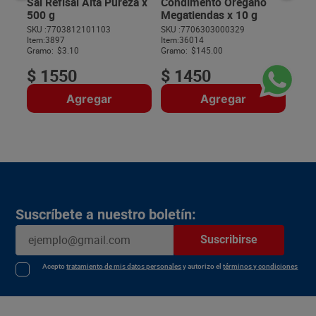
Sal Refisal Alta Pureza x
Condimento Oregano
500 g
Megatiendas x 10 g
SKU :
7703812101103
SKU :
7706303000329
Item
:
3897
Item
:
36014
$
Gramo:
$3.10
Gramo:
$145.00
$
1550
$
1450
Agregar
Agregar
Suscríbete a nuestro boletín:
Suscribirse
Acepto
tratamiento de mis datos personales
y autorizo el
términos y condiciones