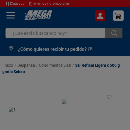
Catálogo
Términos y promociones
¿Qué estás buscando hoy?
¿Cómo quieres recibir tu pedido?
TÉRMINOS MÁS BUSCADOS
1
.
cerveza
despensa
condimentos y sal
Sal Refisal Ligera x 500 g
2
.
arroz
gratis Salero
3
.
leche
4
.
cafe
5
.
aceite
6
.
azucar
7
.
huevos