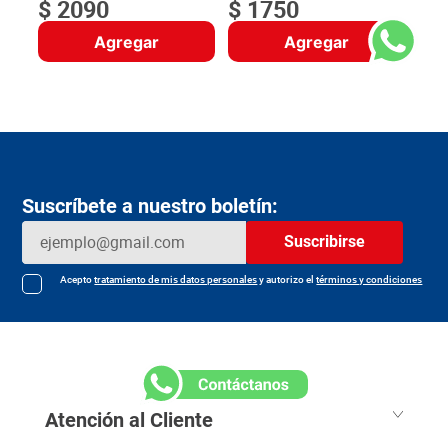
$
2090
$
1750
Agregar
Agregar
Suscríbete a nuestro boletín:
Suscribirse
Acepto
tratamiento de mis datos personales
y autorizo el
términos y condiciones
Atención al Cliente