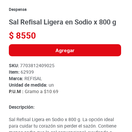
8
.
detergente
Despensa
9
.
queso
Sal Refisal Ligera en Sodio x 800 g
10
.
papa
$
8550
Agregar
SKU
:
7703812409025
Item
:
62939
Marca:
REFISAL
Unidad de medida:
un
P.U.M :
Gramo a
$10.69
Descripción:
Sal Refisal Ligera en Sodio x 800 g. La opción ideal
para cuidar tu corazón sin perder el sazón. Contiene