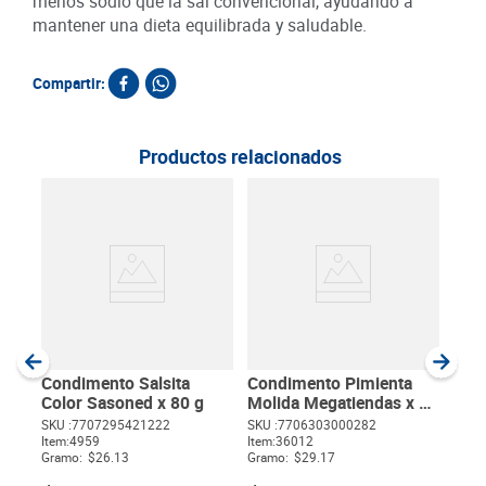
menos sodio que la sal convencional, ayudando a
mantener una dieta equilibrada y saludable.
Compartir:
Productos relacionados
Bica
g
SKU :
Item
:
Gram
Condimento Salsita
Condimento Pimienta
Color Sasoned x 80 g
Molida Megatiendas x 60
g
SKU :
7707295421222
SKU :
7706303000282
Item
:
4959
Item
:
36012
$
Gramo:
$26.13
Gramo:
$29.17