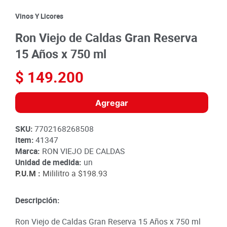
8
.
detergente
Vinos Y Licores
9
.
queso
Ron Viejo de Caldas Gran Reserva
10
.
papa
15 Años x 750 ml
$
149
.
200
Agregar
SKU
:
7702168268508
Item
:
41347
Marca:
RON VIEJO DE CALDAS
Unidad de medida:
un
P.U.M :
Mililitro a
$198.93
Descripción:
Ron Viejo de Caldas Gran Reserva 15 Años x 750 ml