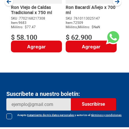
Milili
Ron Viejo de Caldas
Ron Bacardí Añejo x 700
Tradicional x 750 ml
ml
SKU :
7702168217308
SKU :
7610113025147
Item
:
9683
Item
:
72509
$
Mililitro:
$77.47
Mililitro,Mililitro:
$NaN
$
58
.
100
$
62
.
900
Agregar
Agregar
Suscríbete a nuestro boletín:
Suscribirse
Acepto
tratamiento de mis datos personales
y autorizo el
términos y condiciones