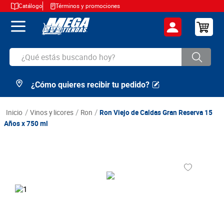
Catálogo
Términos y promociones
¿Qué estás buscando hoy?
¿Cómo quieres recibir tu pedido?
TÉRMINOS MÁS BUSCADOS
1
.
cerveza
vinos y licores
ron
Ron Viejo de Caldas Gran Reserva 15
2
.
arroz
Años x 750 ml
3
.
leche
4
.
cafe
5
.
aceite
6
.
azucar
7
.
huevos