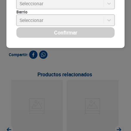
Descripción:
Seleccionar
Barrio
Repelente Rapid Repel Sensaciones Spray brinda
protección eficaz contra mosquitos con una fórmula
Seleccionar
suave para la piel. Su aplicación en spray es práctica,
refrescante y de rápida absorción, ideal para usar en
cualquier momento del día.
Compartir:
Productos relacionados
Alc
x 3
SKU :
Item
: