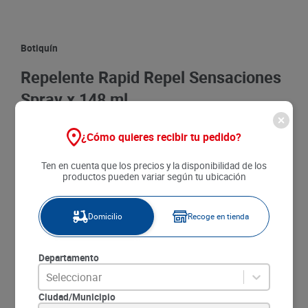
8
.
detergente
9
.
queso
Botiquín
10
.
papa
Repelente Rapid Repel Sensaciones
Spray x 148 ml
$
17
.
490
¿Cómo quieres recibir tu pedido?
$
13
.
992
Ten en cuenta que los precios y la disponibilidad de los
productos pueden variar según tu ubicación
Agregar
SKU
:
11423942723
Domicilio
Recoge en tienda
Item
:
73758
Marca:
RAPID REPEL
Unidad de medida:
un
Departamento
P.U.M :
MililItro a
$94.54
Seleccionar
Ciudad/Municipio