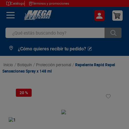
Catálogo
Términos y promociones
¿Qué estás buscando hoy?
¿Cómo quieres recibir tu pedido?
TÉRMINOS MÁS BUSCADOS
1
.
cerveza
botiquín
protección personal
Repelente Rapid Repel
2
.
arroz
Sensaciones Spray x 148 ml
3
.
leche
4
.
cafe
20 %
5
.
aceite
6
.
azucar
7
.
huevos