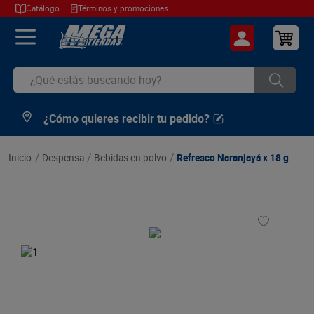
Catálogo
Términos y promociones
¿Qué estás buscando hoy?
¿Cómo quieres recibir tu pedido?
TÉRMINOS MÁS BUSCADOS
1
.
cerveza
despensa
bebidas en polvo
Refresco Naranjayá x 18 g
2
.
arroz
3
.
leche
4
.
cafe
5
.
aceite
6
.
azucar
7
.
huevos