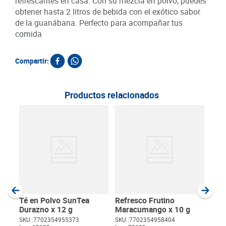
refrescantes en casa. Con su mezcla en polvo, puedes
obtener hasta 2 litros de bebida con el exótico sabor
de la guanábana. Perfecto para acompañar tus
comida
Compartir:
Productos relacionados
Ref
g
SKU :
Item
:
Gram
Té en Polvo SunTea
Refresco Frutino
Durazno x 12 g
Maracumango x 10 g
SKU :
7702354955373
SKU :
7702354958404