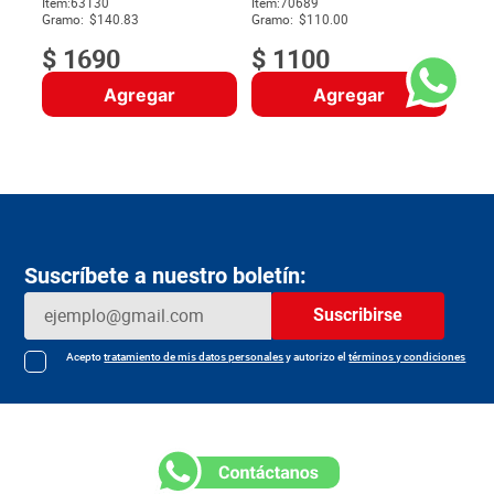
Item
:
63130
Item
:
70689
$
Gramo:
$140.83
Gramo:
$110.00
$
1690
$
1100
Agregar
Agregar
Suscríbete a nuestro boletín:
Suscribirse
Acepto
tratamiento de mis datos personales
y autorizo el
términos y condiciones