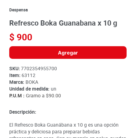
8
.
detergente
Despensa
9
.
queso
Refresco Boka Guanabana x 10 g
10
.
papa
$
900
Agregar
SKU
:
7702354955700
Item
:
63112
Marca:
BOKA
Unidad de medida:
un
P.U.M :
Gramo a
$90.00
Descripción:
El Refresco Boka Guanábana x 10 g es una opción
práctica y deliciosa para preparar bebidas