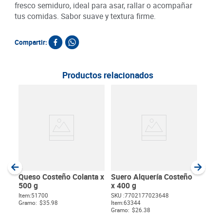
fresco semiduro, ideal para asar, rallar o acompañar
tus comidas. Sabor suave y textura firme.
Compartir:
Productos relacionados
Que
100
SKU :
Item
:
Gram
Queso Costeño Colanta x
Suero Alquería Costeño
500 g
x 400 g
Item
:
51700
SKU :
7702177023648
Gramo:
$35.98
Item
:
63344
$
Gramo:
$26.38