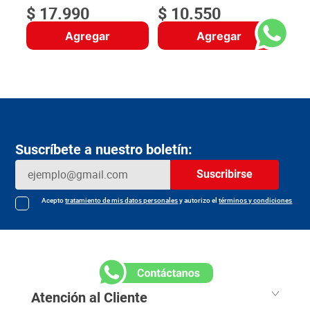
$
17
.
990
$
10
.
550
Agregar
Agregar
Suscríbete a nuestro boletín:
Suscribirse
Acepto
tratamiento de mis datos personales
y autorizo el
términos y condiciones
Atención al Cliente