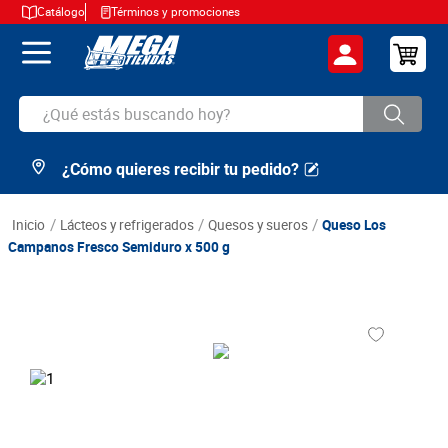
Catálogo
Términos y promociones
¿Qué estás buscando hoy?
¿Cómo quieres recibir tu pedido?
TÉRMINOS MÁS BUSCADOS
1
.
cerveza
lácteos y refrigerados
quesos y sueros
Queso Los
2
.
arroz
Campanos Fresco Semiduro x 500 g
3
.
leche
4
.
cafe
5
.
aceite
6
.
azucar
7
.
huevos