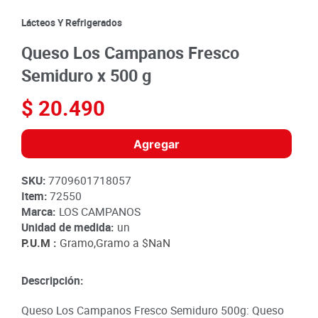
8
.
detergente
Lácteos Y Refrigerados
9
.
queso
Queso Los Campanos Fresco
10
.
papa
Semiduro x 500 g
$
20
.
490
Agregar
SKU
:
7709601718057
Item
:
72550
Marca:
LOS CAMPANOS
Unidad de medida:
un
P.U.M :
Gramo,Gramo a
$NaN
Descripción:
Queso Los Campanos Fresco Semiduro 500g: Queso