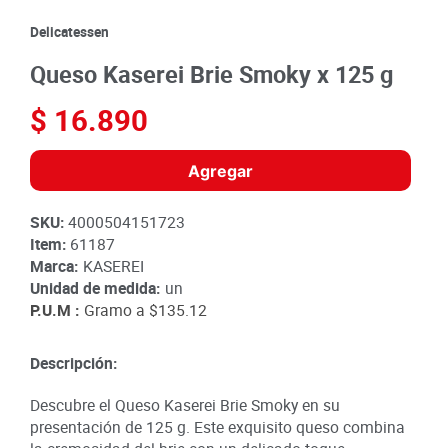
8
.
detergente
Delicatessen
9
.
queso
Queso Kaserei Brie Smoky x 125 g
10
.
papa
$
16
.
890
Agregar
SKU
:
4000504151723
Item
:
61187
Marca:
KASEREI
Unidad de medida:
un
P.U.M :
Gramo a
$135.12
Descripción:
Descubre el Queso Kaserei Brie Smoky en su
presentación de 125 g. Este exquisito queso combina