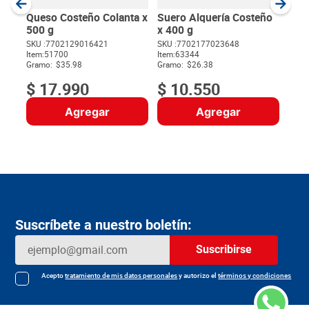
Gram
Queso Costeño Colanta x
Suero Alquería Costeño
500 g
x 400 g
SKU :
7702129016421
SKU :
7702177023648
Item
:
51700
Item
:
63344
$
Gramo:
$35.98
Gramo:
$26.38
$
17
.
990
$
10
.
550
Agregar
Agregar
Suscríbete a nuestro boletín:
Suscribirse
Acepto
tratamiento de mis datos personales
y autorizo el
términos y condiciones