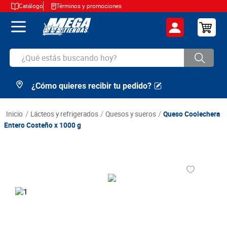
Catálogo
Términos y promociones
¿Qué estás buscando hoy?
¿Cómo quieres recibir tu pedido?
TÉRMINOS MÁS BUSCADOS
1
.
cerveza
lácteos y refrigerados
quesos y sueros
Queso Coolechera
2
.
arroz
Entero Costeño x 1000 g
3
.
leche
4
.
cafe
5
.
aceite
6
.
azucar
7
.
huevos