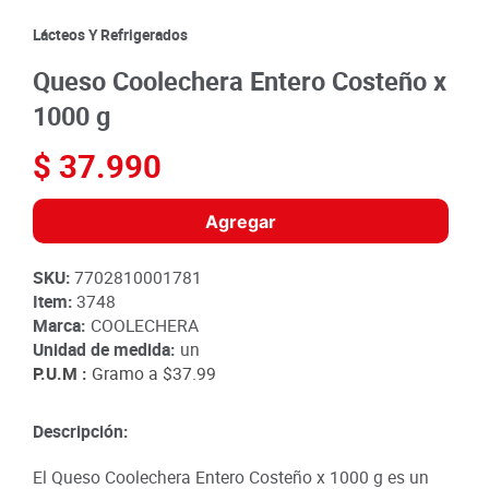
8
.
detergente
Lácteos Y Refrigerados
9
.
queso
Queso Coolechera Entero Costeño x
10
.
papa
1000 g
$
37
.
990
Agregar
SKU
:
7702810001781
Item
:
3748
Marca:
COOLECHERA
Unidad de medida:
un
P.U.M :
Gramo a
$37.99
Descripción:
El Queso Coolechera Entero Costeño x 1000 g es un