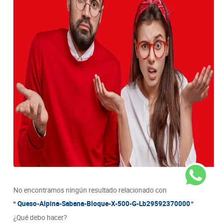
8
.
detergente
9
.
queso
10
.
papa
No encontramos ningún resultado relacionado con
Queso-Alpina-Sabana-Bloque-X-500-G-Lb29592370000
¿Qué debo hacer?