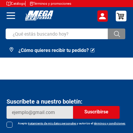
Catálogo
Términos y promociones
¿Qué estás buscando hoy?
¿Cómo quieres recibir tu pedido?
TÉRMINOS MÁS BUSCADOS
1
.
cerveza
2
.
arroz
3
.
leche
4
.
cafe
Suscríbete a nuestro boletín:
5
.
aceite
Suscribirse
6
.
azucar
7
.
huevos
Acepto
tratamiento de mis datos personales
y autorizo el
términos y condiciones