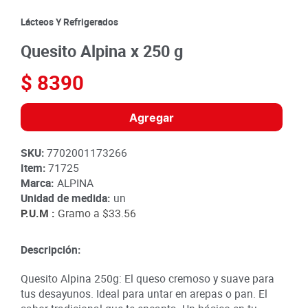
8
.
detergente
Lácteos Y Refrigerados
9
.
queso
Quesito Alpina x 250 g
10
.
papa
$
8390
Agregar
SKU
:
7702001173266
Item
:
71725
Marca:
ALPINA
Unidad de medida:
un
P.U.M :
Gramo a
$33.56
Descripción:
Quesito Alpina 250g: El queso cremoso y suave para
tus desayunos. Ideal para untar en arepas o pan. El