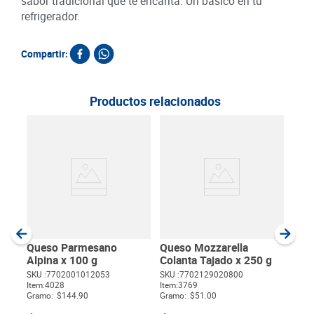
sabor tradicional que te encanta. Un básico en tu
refrigerador.
Compartir:
Productos relacionados
Que
Del
SKU :
Item
:
Gram
Queso Parmesano
Queso Mozzarella
Alpina x 100 g
Colanta Tajado x 250 g
SKU :
7702001012053
SKU :
7702129020800
Item
:
4028
Item
:
3769
$
Gramo:
$144.90
Gramo:
$51.00