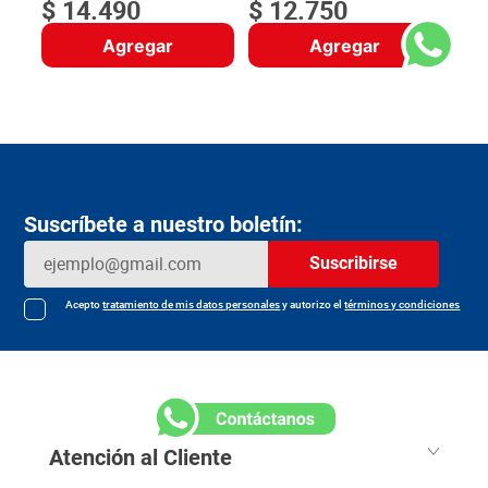
$
14
.
490
$
12
.
750
Agregar
Agregar
Suscríbete a nuestro boletín:
Suscribirse
Acepto
tratamiento de mis datos personales
y autorizo el
términos y condiciones
Atención al Cliente