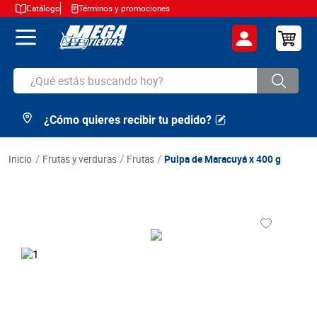
Catálogo
Términos y promociones
¿Qué estás buscando hoy?
¿Cómo quieres recibir tu pedido?
TÉRMINOS MÁS BUSCADOS
1
.
cerveza
frutas y verduras
frutas
Pulpa de Maracuyá x 400 g
2
.
arroz
3
.
leche
4
.
cafe
5
.
aceite
6
.
azucar
7
.
huevos