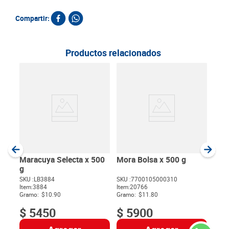
Compartir:
Productos relacionados
Toma
100
SKU :
Item
:
Gram
Maracuya Selecta x 500
Mora Bolsa x 500 g
g
SKU :
LB3884
SKU :
7700105000310
Item
:
3884
Item
:
20766
$
Gramo:
$10.90
Gramo:
$11.80
$
5450
$
5900