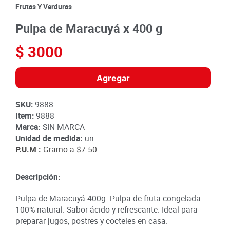
8
.
detergente
Frutas Y Verduras
9
.
queso
Pulpa de Maracuyá x 400 g
10
.
papa
$
3000
Agregar
SKU
:
9888
Item
:
9888
Marca:
SIN MARCA
Unidad de medida:
un
P.U.M :
Gramo a
$7.50
Descripción:
Pulpa de Maracuyá 400g: Pulpa de fruta congelada
100% natural. Sabor ácido y refrescante. Ideal para
preparar jugos, postres y cocteles en casa.