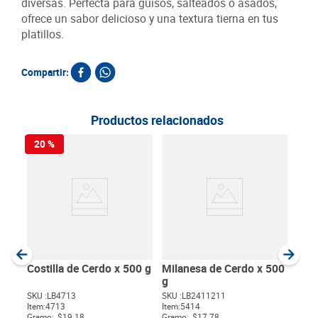
diversas. Perfecta para guisos, salteados o asados,
ofrece un sabor delicioso y una textura tierna en tus
platillos.
Compartir:
Productos relacionados
20 %
20
Pati
SKU :
Item
:
Gram
Costilla de Cerdo x 500 g
Milanesa de Cerdo x 500
g
SKU :
LB4713
SKU :
LB2411211
$
42
Item
:
4713
Item
:
5414
$
Gramo:
$19.18
Gramo:
$17.78