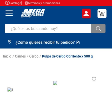
Catálogo
Términos y promociones
¿Qué estás buscando hoy?
¿Cómo quieres recibir tu pedido?
TÉRMINOS MÁS BUSCADOS
1
.
cerveza
carnes
cerdo
Pulpa de Cerdo Corriente x 500 g
2
.
arroz
3
.
leche
4
.
cafe
5
.
aceite
6
.
azucar
7
.
huevos