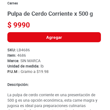
8
.
detergente
Carnes
9
.
queso
Pulpa de Cerdo Corriente x 500 g
10
.
papa
$
9990
Agregar
SKU
:
LB4686
Item
:
4686
Marca:
SIN MARCA
Unidad de medida:
lb
P.U.M :
Gramo a
$19.98
Descripción:
La pulpa de cerdo corriente en una presentación de
500 g es una opción económica, esta carne magra y
jugosa es ideal para preparaciones culinarias