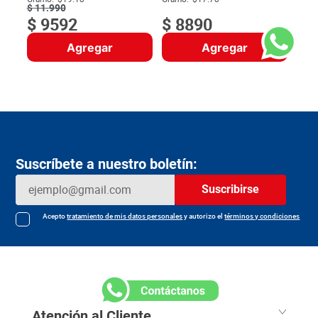
$
11
.
990
$
9592
$
8890
Agregar
Agregar
Suscríbete a nuestro boletín:
Suscribirse
Acepto
tratamiento de mis datos personales
y autorizo el
términos y condiciones
Atención al Cliente