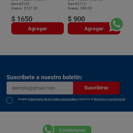
Item
:
63133
Item
:
63112
$
Gramo:
$137.50
Gramo:
$90.00
$
1650
$
900
Agregar
Agregar
Suscríbete a nuestro boletín:
Suscribirse
Acepto
tratamiento de mis datos personales
y autorizo el
términos y condiciones