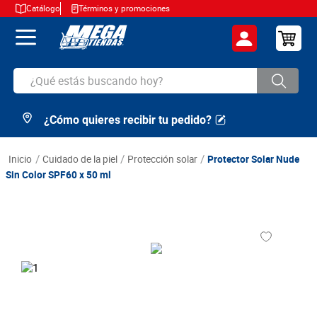
Catálogo
Términos y promociones
¿Qué estás buscando hoy?
¿Cómo quieres recibir tu pedido?
TÉRMINOS MÁS BUSCADOS
1
.
cerveza
cuidado de la piel
protección solar
Protector Solar Nude
2
.
arroz
Sin Color SPF60 x 50 ml
3
.
leche
4
.
cafe
5
.
aceite
6
.
azucar
7
.
huevos