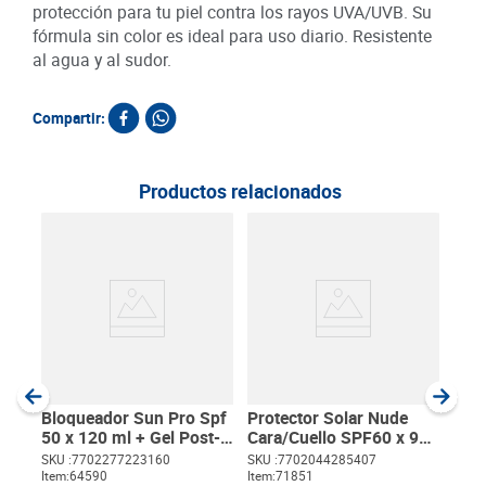
protección para tu piel contra los rayos UVA/UVB. Su
fórmula sin color es ideal para uso diario. Resistente
al agua y al sudor.
Compartir:
Productos relacionados
Bro
Baja
SKU :
Item
:
Milili
Bloqueador Sun Pro Spf
Protector Solar Nude
50 x 120 ml + Gel Post-
Cara/Cuello SPF60 x 90
Solar
ml
SKU :
7702277223160
SKU :
7702044285407
Item
:
64590
Item
:
71851