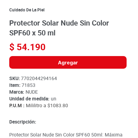
8
.
detergente
Cuidado De La Piel
9
.
queso
Protector Solar Nude Sin Color
10
.
papa
SPF60 x 50 ml
$
54
.
190
Agregar
SKU
:
7702044294164
Item
:
71853
Marca:
NUDE
Unidad de medida:
un
P.U.M :
Mililitro a
$1083.80
Descripción:
Protector Solar Nude Sin Color SPF60 50ml: Máxima