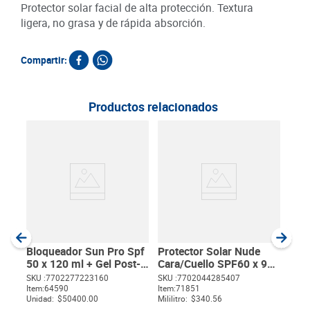
Protector solar facial de alta protección. Textura
ligera, no grasa y de rápida absorción.
Compartir:
Productos relacionados
Prot
Cre
SKU :
Item
:
Milili
Bloqueador Sun Pro Spf
Protector Solar Nude
50 x 120 ml + Gel Post-
Cara/Cuello SPF60 x 90
Solar
ml
SKU :
7702277223160
SKU :
7702044285407
Item
:
64590
Item
:
71851
$
Unidad:
$50400.00
Mililitro:
$340.56