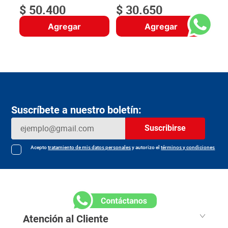
$
50
.
400
$
30
.
650
Agregar
Agregar
Suscríbete a nuestro boletín:
Suscribirse
Acepto
tratamiento de mis datos personales
y autorizo el
términos y condiciones
Atención al Cliente