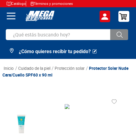
Catálogo
Términos y promociones
¿Qué estás buscando hoy?
¿Cómo quieres recibir tu pedido?
TÉRMINOS MÁS BUSCADOS
1
.
cerveza
cuidado de la piel
protección solar
Protector Solar Nude
2
.
arroz
Cara/Cuello SPF60 x 90 ml
3
.
leche
4
.
cafe
5
.
aceite
6
.
azucar
7
.
huevos