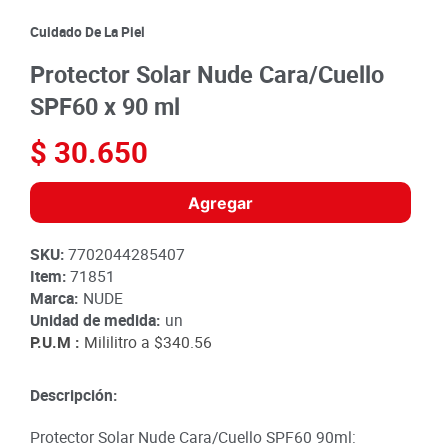
8
.
detergente
Cuidado De La Piel
9
.
queso
Protector Solar Nude Cara/Cuello
10
.
papa
SPF60 x 90 ml
$
30
.
650
Agregar
SKU
:
7702044285407
Item
:
71851
Marca:
NUDE
Unidad de medida:
un
P.U.M :
Mililitro a
$340.56
Descripción:
Protector Solar Nude Cara/Cuello SPF60 90ml: