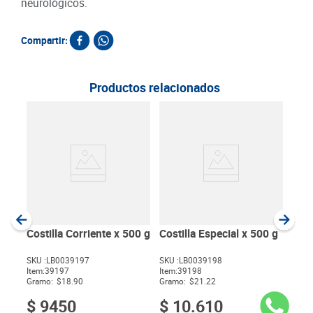
neurológicos.
Compartir:
Productos relacionados
Híg
g
SKU :
Item
:
Gram
Costilla Corriente x 500 g
Costilla Especial x 500 g
SKU :
LB0039197
SKU :
LB0039198
Item
:
39197
Item
:
39198
$
Gramo:
$18.90
Gramo:
$21.22
$
9450
$
10
.
610