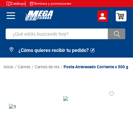
Catálogo
Términos y promociones
¿Qué estás buscando hoy?
¿Cómo quieres recibir tu pedido?
TÉRMINOS MÁS BUSCADOS
1
.
cerveza
carnes
carnes de res
Posta Atravesado Corriente x 500 g
2
.
arroz
3
.
leche
4
.
cafe
5
.
aceite
6
.
azucar
7
.
huevos