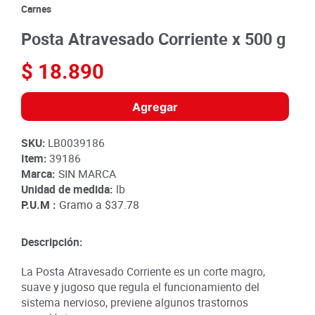
8
.
detergente
Carnes
9
.
queso
Posta Atravesado Corriente x 500 g
10
.
papa
$
18
.
890
Agregar
SKU
:
LB0039186
Item
:
39186
Marca:
SIN MARCA
Unidad de medida:
lb
P.U.M :
Gramo a
$37.78
Descripción:
La Posta Atravesado Corriente es un corte magro,
suave y jugoso que regula el funcionamiento del
sistema nervioso, previene algunos trastornos