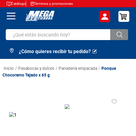
Catálogo
Términos y promociones
¿Qué estás buscando hoy?
¿Cómo quieres recibir tu pedido?
TÉRMINOS MÁS BUSCADOS
1
.
cerveza
pasabocas y dulces
panadería empacada
Ponque
2
.
arroz
Chocoramo Tajado x 65 g
3
.
leche
4
.
cafe
5
.
aceite
6
.
azucar
7
.
huevos