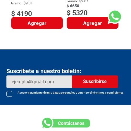
$
Gramo:
$9.67
Gramo:
$9.31
$
6650
$
5320
$
4190
Agregar
Agregar
Suscríbete a nuestro boletín:
Suscribirse
Acepto
tratamiento de mis datos personales
y autorizo el
términos y condiciones