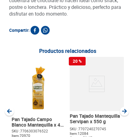
cobertura de chocolate lo hacen ideal como snack,
postre o lonchera. Práctico y delicioso, perfecto para
disfrutar en todo momento.
Compartir:
Productos relacionados
20 %
Tost
x 90
SKU :
Item
:
Gram
Pan Tajado Mantequilla
Pan Tajado Campo
Servipan x 550 g
Blanco Mantequilla x 450
SKU :
7707240270745
g
SKU :
7706303076522
Item
:
12084
Item
:
70970