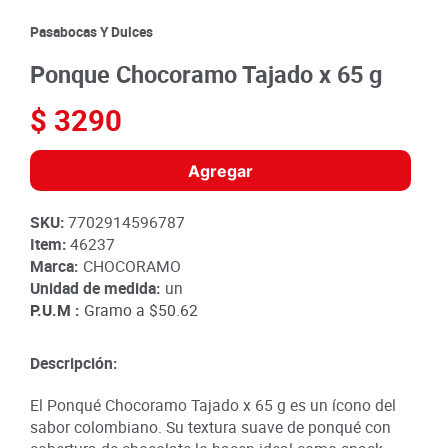
8
.
detergente
Pasabocas Y Dulces
9
.
queso
Ponque Chocoramo Tajado x 65 g
10
.
papa
$
3290
Agregar
SKU
:
7702914596787
Item
:
46237
Marca:
CHOCORAMO
Unidad de medida:
un
P.U.M :
Gramo a
$50.62
Descripción:
El Ponqué Chocoramo Tajado x 65 g es un ícono del
sabor colombiano. Su textura suave de ponqué con