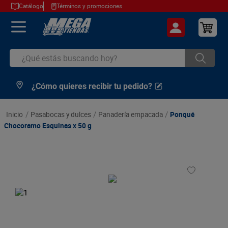
Catálogo
Términos y promociones
¿Qué estás buscando hoy?
¿Cómo quieres recibir tu pedido?
TÉRMINOS MÁS BUSCADOS
1
.
cerveza
pasabocas y dulces
panadería empacada
Ponqué
2
.
arroz
Chocoramo Esquinas x 50 g
3
.
leche
4
.
cafe
5
.
aceite
6
.
azucar
7
.
huevos