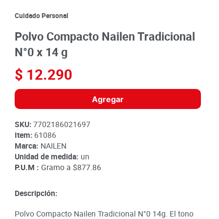
8
.
detergente
Cuidado Personal
9
.
queso
Polvo Compacto Nailen Tradicional
10
.
papa
N°0 x 14 g
$
12
.
290
Agregar
SKU
:
7702186021697
Item
:
61086
Marca:
NAILEN
Unidad de medida:
un
P.U.M :
Gramo a
$877.86
Descripción:
Polvo Compacto Nailen Tradicional N°0 14g. El tono