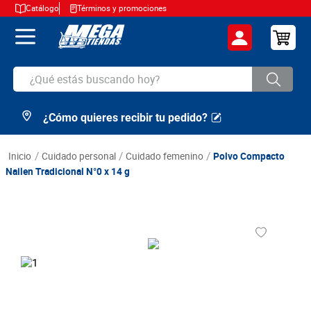
Catálogo
Términos y promociones
¿Qué estás buscando hoy?
¿Cómo quieres recibir tu pedido?
TÉRMINOS MÁS BUSCADOS
1
.
cerveza
cuidado personal
cuidado femenino
Polvo Compacto
2
.
arroz
Nailen Tradicional N°0 x 14 g
3
.
leche
4
.
cafe
5
.
aceite
6
.
azucar
7
.
huevos