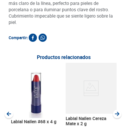
más claro de la línea, perfecto para pieles de
porcelana o para iluminar puntos clave del rostro.
Cubrimiento impecable que se siente ligero sobre la
piel.
Compartir:
Productos relacionados
Rubo
Plat
SKU :
Item
:
Gram
Labial Nailen Cereza
Labial Nailen #68 x 4 g
Mate x 2 g