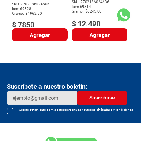
SKU :
7702186024636
SKU :
7702186024506
Item
:
69814
$
Item
:
69828
Gramo:
$6245.00
Gramo:
$1962.50
$
12
.
490
$
7850
Agregar
Agregar
Suscríbete a nuestro boletín:
Suscribirse
Acepto
tratamiento de mis datos personales
y autorizo el
términos y condiciones