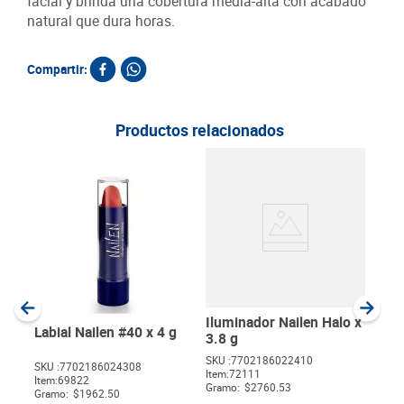
facial y brinda una cobertura media-alta con acabado
natural que dura horas.
Compartir:
Productos relacionados
Labi
Mate
SKU :
Item
:
Gram
Iluminador Nailen Halo x
Labial Nailen #40 x 4 g
3.8 g
SKU :
7702186022410
SKU :
7702186024308
Item
:
72111
$
Item
:
69822
Gramo:
$2760.53
Gramo:
$1962.50