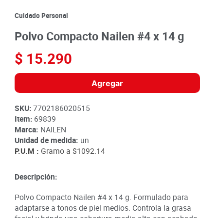
8
.
detergente
Cuidado Personal
9
.
queso
Polvo Compacto Nailen #4 x 14 g
10
.
papa
$
15
.
290
Agregar
SKU
:
7702186020515
Item
:
69839
Marca:
NAILEN
Unidad de medida:
un
P.U.M :
Gramo a
$1092.14
Descripción:
Polvo Compacto Nailen #4 x 14 g. Formulado para
adaptarse a tonos de piel medios. Controla la grasa