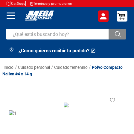
Catálogo
Términos y promociones
¿Qué estás buscando hoy?
¿Cómo quieres recibir tu pedido?
TÉRMINOS MÁS BUSCADOS
1
.
cerveza
cuidado personal
cuidado femenino
Polvo Compacto
2
.
arroz
Nailen #4 x 14 g
3
.
leche
4
.
cafe
5
.
aceite
6
.
azucar
7
.
huevos