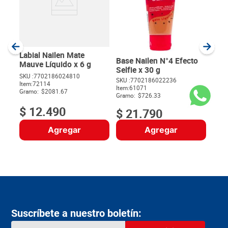
SKU :
Item
:
Gram
Labial Nailen Mate
Base Nailen N°4 Efecto
Mauve Líquido x 6 g
Selfie x 30 g
SKU :
7702186024810
SKU :
7702186022236
Item
:
72114
$
Item
:
61071
Gramo:
$2081.67
Gramo:
$726.33
$
12
.
490
$
21
.
790
Agregar
Agregar
Suscríbete a nuestro boletín: