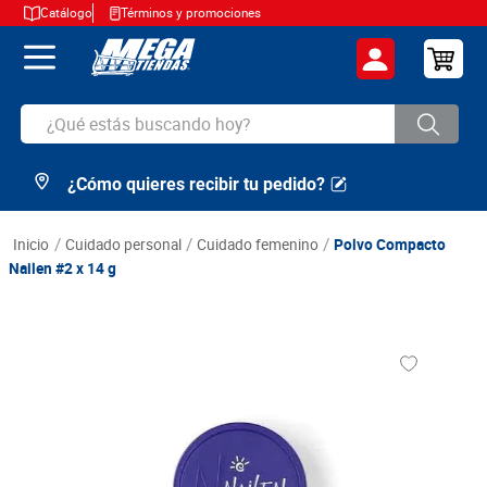
Catálogo
Términos y promociones
¿Qué estás buscando hoy?
¿Cómo quieres recibir tu pedido?
TÉRMINOS MÁS BUSCADOS
1
.
cerveza
cuidado personal
cuidado femenino
Polvo Compacto
2
.
arroz
Nailen #2 x 14 g
3
.
leche
4
.
cafe
5
.
aceite
6
.
azucar
7
.
huevos