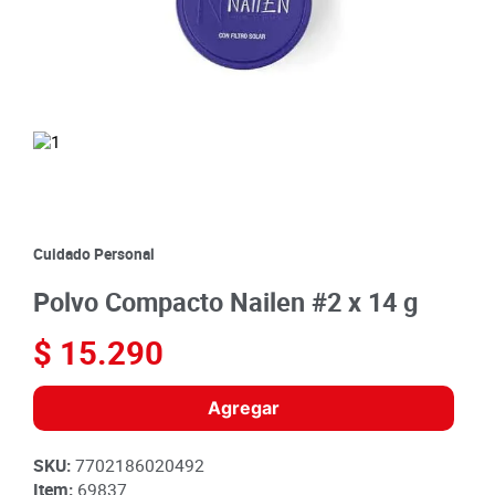
8
.
detergente
9
.
queso
10
.
papa
Cuidado Personal
Polvo Compacto Nailen #2 x 14 g
$
15
.
290
Agregar
SKU
:
7702186020492
Item
:
69837