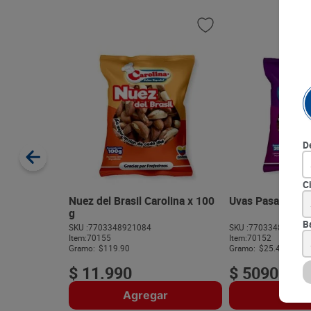
D
C
Nuez del Brasil Carolina x 100
Uvas Pasas Carol
g
B
SKU :
7703348921084
SKU :
770334890472
Item
:
70155
Item
:
70152
Gramo:
$119.90
Gramo:
$25.45
$
11
.
990
$
5090
Agregar
Agre