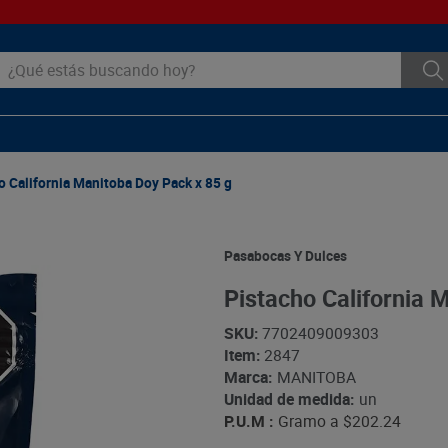
ué estás buscando hoy?
o California Manitoba Doy Pack x 85 g
Pasabocas Y Dulces
Pistacho California 
SKU
:
7702409009303
Item
:
2847
Marca:
MANITOBA
Unidad de medida:
un
P.U.M :
Gramo a
$202.24