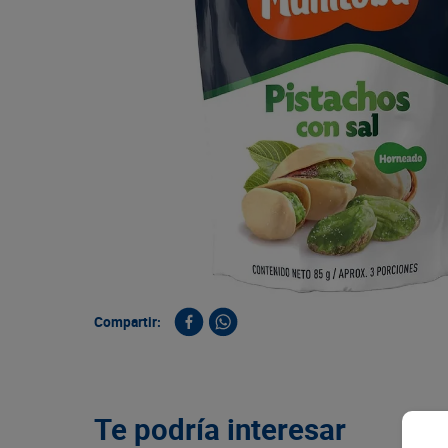
9
.
queso
10
.
papa
Compartir:
Te podría interesar