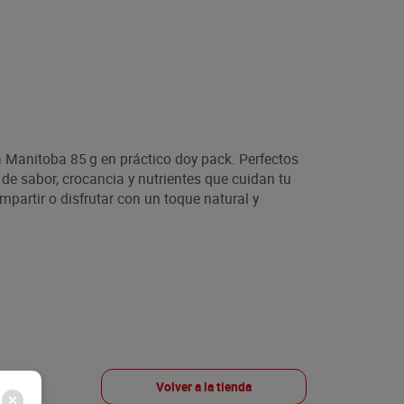
ia Manitoba 85 g en práctico doy pack. Perfectos
 de sabor, crocancia y nutrientes que cuidan tu
ompartir o disfrutar con un toque natural y
Volver a la tienda