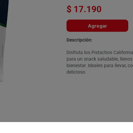
$
17
.
190
Agregar
Descripción:
Disfruta los Pistachos Californ
para un snack saludable, llenos
bienestar. Ideales para llevar, c
delicioso.