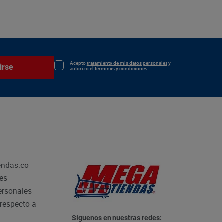
Acepto
tratamiento de mis datos personales
y
irse
autorizo el
términos y condiciones
endas.co
les
personales
respecto a
Síguenos en nuestras redes: