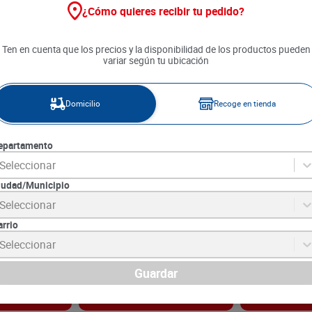
¿Cómo quieres recibir tu pedido?
Ten en cuenta que los precios y la disponibilidad de los productos pueden
variar según tu ubicación
Domicilio
Recoge en tienda
epartamento
Seleccionar
iudad/Municipio
ina x 200 g
Mani sin Sal Carolina x 200 g
Mani La Espec
Seleccionar
40 g
arrio
8
SKU :
7703348921077
SKU :
7702007065
Item
:
70146
Item
:
58539
Seleccionar
Gramo:
$29.95
Gramo:
$75.00
$
5990
$
3000
Guardar
gar
Agregar
Ag