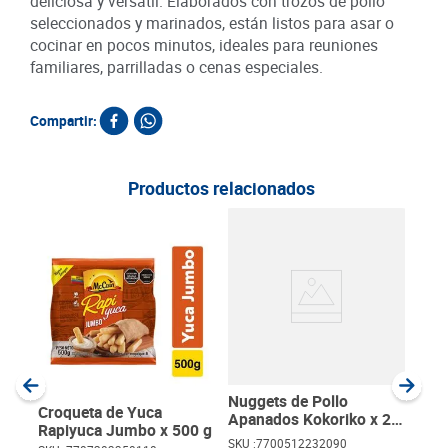
deliciosa y versátil. Elaborados con trozos de pollo
seleccionados y marinados, están listos para asar o
cocinar en pocos minutos, ideales para reuniones
familiares, parrilladas o cenas especiales.
Compartir:
Productos relacionados
Cok
Alm
g
SKU :
Item
:
Gram
Nuggets de Pollo
Croqueta de Yuca
Apanados Kokoriko x 20
Rapiyuca Jumbo x 500 g
unds
SKU :
7700512232090