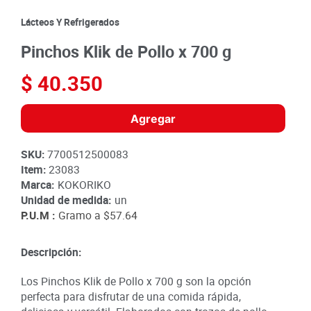
8
.
detergente
Lácteos Y Refrigerados
9
.
queso
Pinchos Klik de Pollo x 700 g
10
.
papa
$
40
.
350
Agregar
SKU
:
7700512500083
Item
:
23083
Marca:
KOKORIKO
Unidad de medida:
un
P.U.M :
Gramo a
$57.64
Descripción:
Los Pinchos Klik de Pollo x 700 g son la opción
perfecta para disfrutar de una comida rápida,