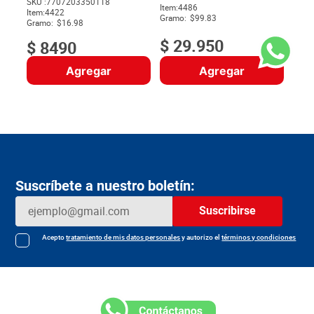
SKU :
7707203350118
Item
:
4486
$
Item
:
4422
Gramo:
$99.83
Gramo:
$16.98
$
29
.
950
$
8490
Agregar
Agregar
Suscríbete a nuestro boletín:
Suscribirse
Acepto
tratamiento de mis datos personales
y autorizo el
términos y condiciones