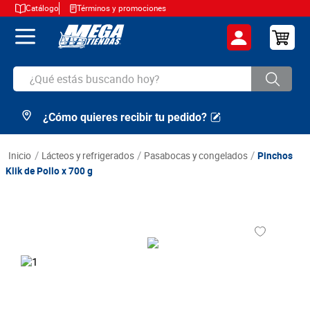
Catálogo
Términos y promociones
¿Qué estás buscando hoy?
¿Cómo quieres recibir tu pedido?
TÉRMINOS MÁS BUSCADOS
1
.
cerveza
lácteos y refrigerados
pasabocas y congelados
Pinchos
2
.
arroz
Klik de Pollo x 700 g
3
.
leche
4
.
cafe
5
.
aceite
6
.
azucar
7
.
huevos