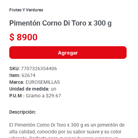
8
.
detergente
Frutas Y Verduras
9
.
queso
Pimentón Corno Di Toro x 300 g
10
.
papa
$
8900
Agregar
SKU
:
7707326354406
Item
:
62674
Marca:
EUROSEMILLAS
Unidad de medida:
un
P.U.M :
Gramo a
$29.67
Descripción:
El Pimentón Corno Di Toro x 300 g es un pimentón de
alta calidad, conocido por su sabor suave y su color