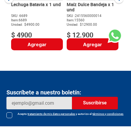
Gram
Lechuga Batavia x 1 und
Maíz Dulce Bandeja x 1
und
SKU :
6689
SKU :
2415560000014
Item
:
6689
Item
:
15560
$
Unidad:
$4900.00
Unidad:
$12900.00
$
4900
$
12
.
900
Agregar
Agregar
Suscríbete a nuestro boletín:
Suscribirse
Acepto
tratamiento de mis datos personales
y autorizo el
términos y condiciones