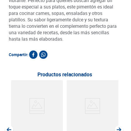
vibrante. Perfecto para quienes buscan agregar un
toque especial a sus platos, este pimentón es ideal
para cocinar carnes, sopas, ensaladas y otros
platillos. Su sabor ligeramente dulce y su textura
tierna lo convierten en el complemento perfecto para
una variedad de recetas, desde las más sencillas
hasta las más elaboradas.
Compartir:
Productos relacionados
Pep
SKU :
Item
: