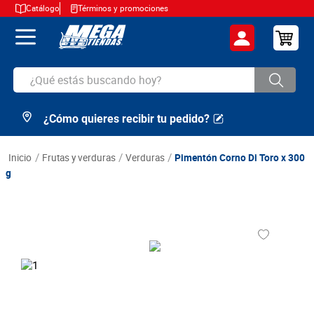
Catálogo
Términos y promociones
¿Qué estás buscando hoy?
¿Cómo quieres recibir tu pedido?
TÉRMINOS MÁS BUSCADOS
1
.
cerveza
frutas y verduras
verduras
Pimentón Corno Di Toro x 300
2
.
arroz
g
3
.
leche
4
.
cafe
5
.
aceite
6
.
azucar
7
.
huevos