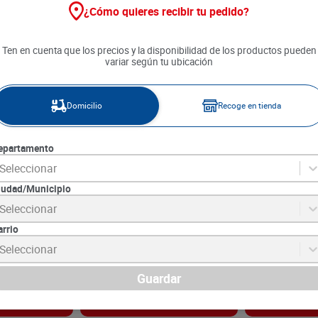
¿Cómo quieres recibir tu pedido?
Ten en cuenta que los precios y la disponibilidad de los productos pueden
variar según tu ubicación
Domicilio
Recoge en tienda
epartamento
Seleccionar
iudad/Municipio
Efecto Selfie x
Labial Nailen Mate Macarena
Base Nailen N°
Seleccionar
Líquido x 6 g
30 g
arrio
6
SKU :
7702186024827
SKU :
7702186022
Item
:
72115
Item
:
69805
Seleccionar
Gramo:
$2081.67
Gramo:
$726.33
$
12
.
490
$
21
.
790
Guardar
gar
Agregar
Ag