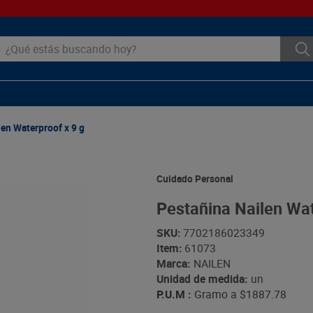
ué estás buscando hoy?
en Waterproof x 9 g
Cuidado Personal
Pestañina Nailen Wat
SKU
:
7702186023349
Item
:
61073
Marca:
NAILEN
Unidad de medida:
un
P.U.M :
Gramo a
$1887.78