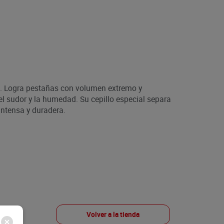
g. Logra pestañas con volumen extremo y
 el sudor y la humedad. Su cepillo especial separa
ntensa y duradera.
Volver a la tienda