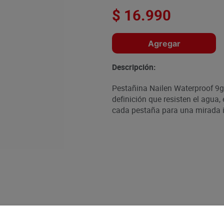
$
16
.
990
Agregar
Descripción:
Pestañina Nailen Waterproof 9
definición que resisten el agua,
cada pestaña para una mirada i