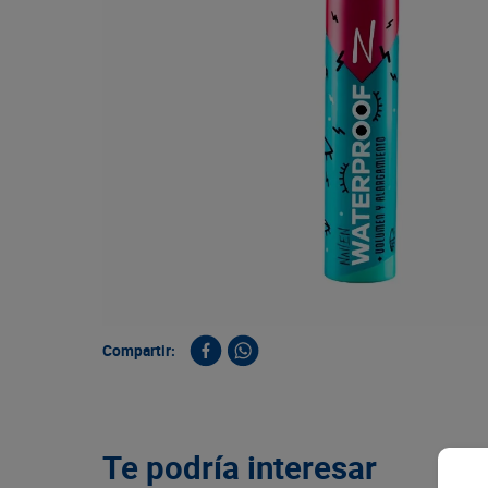
9
.
queso
10
.
papa
Compartir:
Te podría interesar