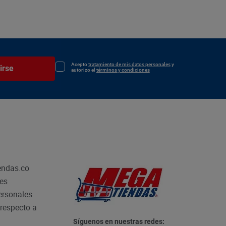
Acepto
tratamiento de mis datos personales
y
irse
autorizo el
términos y condiciones
endas.co
les
personales
respecto a
Síguenos en nuestras redes: