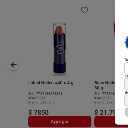
D
C
Labial Nailen #40 x 4 g
Base Nailen N°4 
30 g
B
SKU :
7702186024308
SKU :
770218602223
Item
:
69822
Item
:
61071
Gramo:
$1962.50
Gramo:
$726.33
$
7850
$
21
.
790
Agregar
Agre