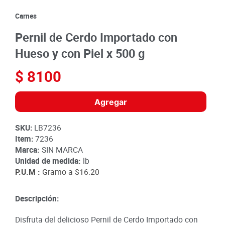
8
.
detergente
Carnes
9
.
queso
Pernil de Cerdo Importado con
10
.
papa
Hueso y con Piel x 500 g
$
8100
Agregar
SKU
:
LB7236
Item
:
7236
Marca:
SIN MARCA
Unidad de medida:
lb
P.U.M :
Gramo a
$16.20
Descripción:
Disfruta del delicioso Pernil de Cerdo Importado con