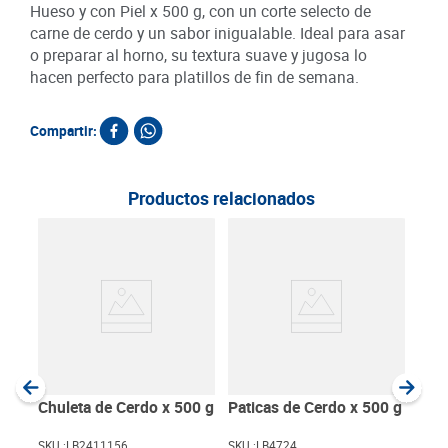
Hueso y con Piel x 500 g, con un corte selecto de
carne de cerdo y un sabor inigualable. Ideal para asar
o preparar al horno, su textura suave y jugosa lo
hacen perfecto para platillos de fin de semana.
Compartir:
Productos relacionados
Cod
SKU :
Item
:
Gram
Chuleta de Cerdo x 500 g
Paticas de Cerdo x 500 g
SKU :
LB2411156
SKU :
LB4724