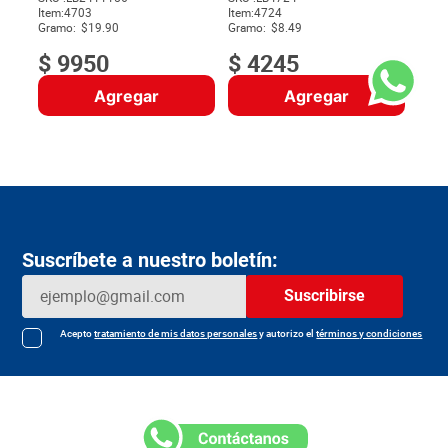
Item
:
4703
Item
:
4724
$
Gramo:
$19.90
Gramo:
$8.49
$
9950
$
4245
Agregar
Agregar
Suscríbete a nuestro boletín:
Suscribirse
Acepto
tratamiento de mis datos personales
y autorizo el
términos y condiciones