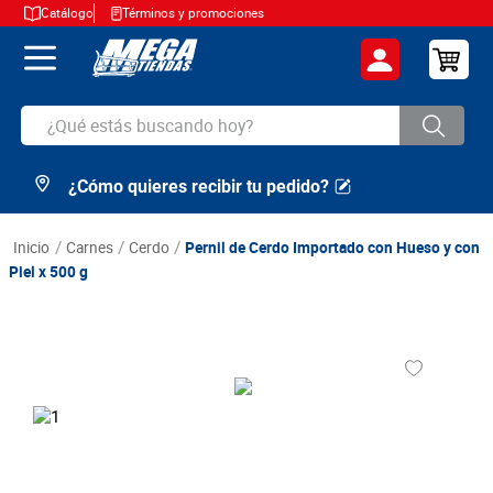
Catálogo
Términos y promociones
¿Qué estás buscando hoy?
¿Cómo quieres recibir tu pedido?
TÉRMINOS MÁS BUSCADOS
1
.
cerveza
carnes
cerdo
Pernil de Cerdo Importado con Hueso y con
2
.
arroz
Piel x 500 g
3
.
leche
4
.
cafe
5
.
aceite
6
.
azucar
7
.
huevos