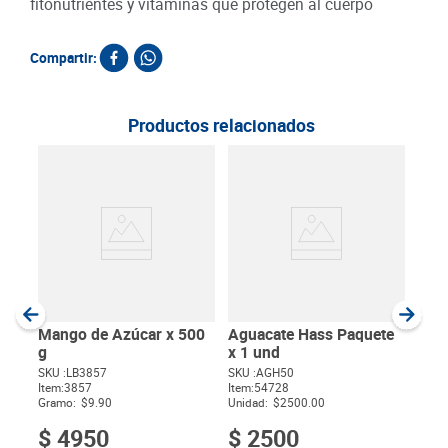
fitonutrientes y vitaminas que protegen al cuerpo
Compartir:
Productos relacionados
Fre
g
SKU :
Item
:
Gram
Mango de Azúcar x 500
Aguacate Hass Paquete
g
x 1 und
SKU :
LB3857
SKU :
AGH50
Item
:
3857
Item
:
54728
$
Gramo:
$9.90
Unidad:
$2500.00
$
4950
$
2500