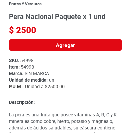
8
.
detergente
Frutas Y Verduras
9
.
queso
Pera Nacional Paquete x 1 und
10
.
papa
$
2500
Agregar
SKU
:
54998
Item
:
54998
Marca:
SIN MARCA
Unidad de medida:
un
P.U.M :
Unidad a
$2500.00
Descripción:
La pera es una fruta que posee vitaminas A, B, C y K,
minerales como cobre, hierro, potasio y magnesio,
además de ácidos saludables, su cáscara contiene