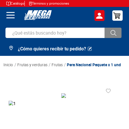
Catálogo
Términos y promociones
¿Qué estás buscando hoy?
¿Cómo quieres recibir tu pedido?
TÉRMINOS MÁS BUSCADOS
1
.
cerveza
frutas y verduras
frutas
Pera Nacional Paquete x 1 und
2
.
arroz
3
.
leche
4
.
cafe
5
.
aceite
6
.
azucar
7
.
huevos