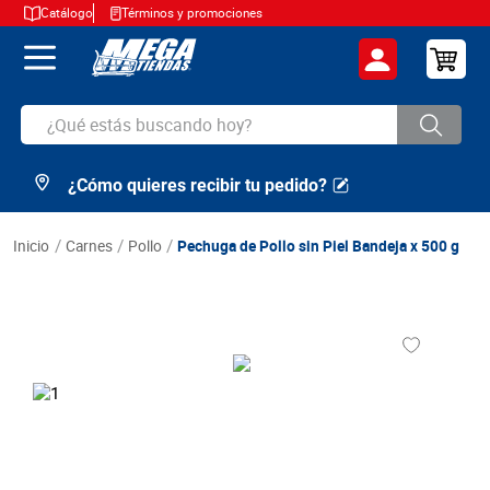
Catálogo
Términos y promociones
¿Qué estás buscando hoy?
¿Cómo quieres recibir tu pedido?
TÉRMINOS MÁS BUSCADOS
1
.
cerveza
carnes
pollo
Pechuga de Pollo sin Piel Bandeja x 500 g
2
.
arroz
3
.
leche
4
.
cafe
5
.
aceite
6
.
azucar
7
.
huevos