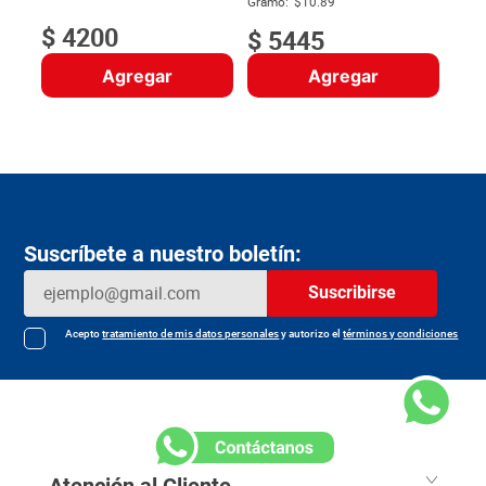
Gramo:
$10.89
$
4200
$
5445
Agregar
Agregar
Suscríbete a nuestro boletín:
Suscribirse
Acepto
tratamiento de mis datos personales
y autorizo el
términos y condiciones