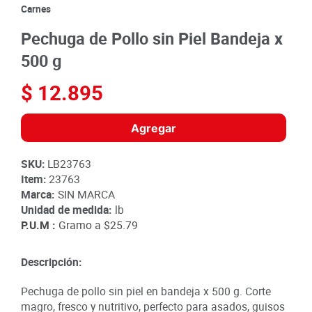
8
.
detergente
Carnes
9
.
queso
Pechuga de Pollo sin Piel Bandeja x
10
.
papa
500 g
$
12
.
895
Agregar
SKU
:
LB23763
Item
:
23763
Marca:
SIN MARCA
Unidad de medida:
lb
P.U.M :
Gramo a
$25.79
Descripción:
Pechuga de pollo sin piel en bandeja x 500 g. Corte
magro, fresco y nutritivo, perfecto para asados, guisos