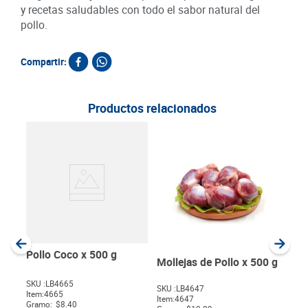
y recetas saludables con todo el sabor natural del
pollo.
Compartir:
Productos relacionados
Ban
Piel
SKU :
Item
:
Gram
Pollo Coco x 500 g
Mollejas de Pollo x 500 g
SKU :
LB4665
SKU :
LB4647
Item
:
4665
$
Item
:
4647
Gramo:
$8.40