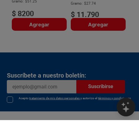
$
Gramo:
$51.25
Gramo:
$27.74
$
8200
$
11
.
790
Agregar
Agregar
Suscríbete a nuestro boletín:
Suscribirse
Acepto
tratamiento de mis datos personales
y autorizo el
términos y condiciones