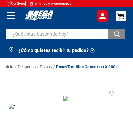
Catálogo
Términos y promociones
¿Qué estás buscando hoy?
¿Cómo quieres recibir tu pedido?
TÉRMINOS MÁS BUSCADOS
1
.
cerveza
despensa
pastas
Pasta Tornillos Comarrico X 900 g
2
.
arroz
3
.
leche
4
.
cafe
5
.
aceite
6
.
azucar
7
.
huevos