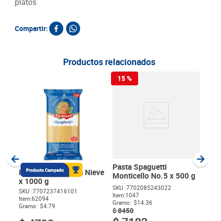
platos
Compartir:
Productos relacionados
15 %
Past
La 
SKU :
Item
:
Gram
Pasta Spaguetti
Pasta Spaguetti La Nieve
Monticello No.5 x 500 g
x 1000 g
SKU :
7702085243022
SKU :
7707237416101
Item
:
1047
$
Item
:
62094
Gramo:
$14.36
Gramo:
$4.79
$
8450