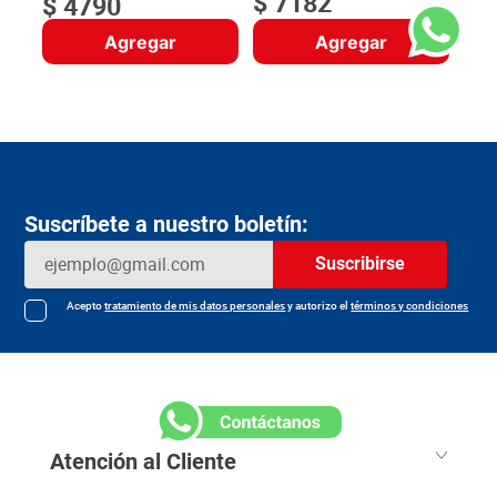
$
7182
$
4790
Agregar
Agregar
Suscríbete a nuestro boletín:
Suscribirse
Acepto
tratamiento de mis datos personales
y autorizo el
términos y condiciones
Atención al Cliente