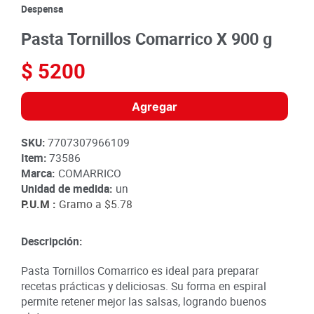
8
.
detergente
Despensa
9
.
queso
Pasta Tornillos Comarrico X 900 g
10
.
papa
$
5200
Agregar
SKU
:
7707307966109
Item
:
73586
Marca:
COMARRICO
Unidad de medida:
un
P.U.M :
Gramo a
$5.78
Descripción:
Pasta Tornillos Comarrico es ideal para preparar
recetas prácticas y deliciosas. Su forma en espiral
permite retener mejor las salsas, logrando buenos