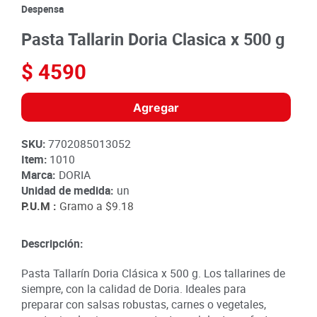
8
.
detergente
Despensa
9
.
queso
Pasta Tallarin Doria Clasica x 500 g
10
.
papa
$
4590
Agregar
SKU
:
7702085013052
Item
:
1010
Marca:
DORIA
Unidad de medida:
un
P.U.M :
Gramo a
$9.18
Descripción:
Pasta Tallarín Doria Clásica x 500 g. Los tallarines de
siempre, con la calidad de Doria. Ideales para
preparar con salsas robustas, carnes o vegetales,