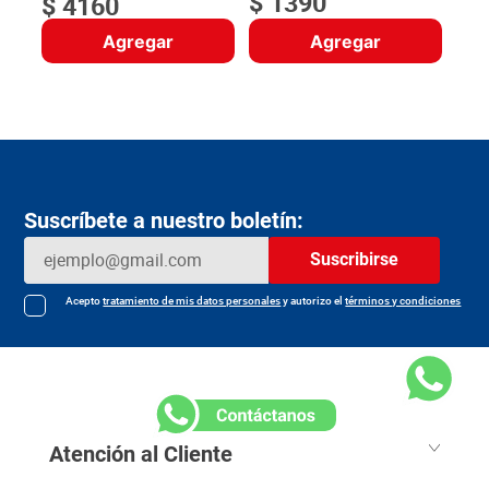
$
1390
$
4160
Agregar
Agregar
Suscríbete a nuestro boletín:
Suscribirse
Acepto
tratamiento de mis datos personales
y autorizo el
términos y condiciones
Atención al Cliente