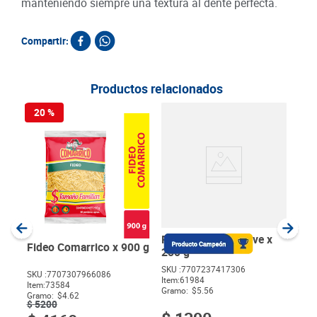
manteniendo siempre una textura al dente perfecta.
Compartir:
Productos relacionados
20 %
Past
250
SKU :
Item
:
Gram
Pasta Fideo La Nieve x
Fideo Comarrico x 900 g
250 g
SKU :
7707237417306
SKU :
7707307966086
Item
:
61984
$
Item
:
73584
Gramo:
$5.56
Gramo:
$4.62
$
5200