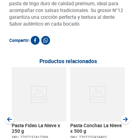
pasta de trigo duro de calidad premium, ideal para
acompañar con salsas tradicionales. Su grosor N°12
garantiza una cocción perfecta y textura al dente.
Sabor auténtico en cada bocado.
Compartir:
Productos relacionados
Pas
Con
SKU :
Item
:
Gram
Pasta Fideo La Nieve x
Pasta Conchas La Nieve
250 g
x 500 g
SKU :
7707237417306
SKU :
7707237418402