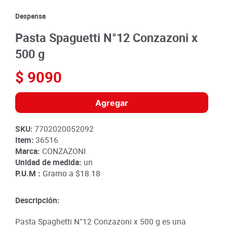
8
.
detergente
Despensa
9
.
queso
Pasta Spaguetti N°12 Conzazoni x
10
.
papa
500 g
$
9090
Agregar
SKU
:
7702020052092
Item
:
36516
Marca:
CONZAZONI
Unidad de medida:
un
P.U.M :
Gramo a
$18.18
Descripción:
Pasta Spaghetti N°12 Conzazoni x 500 g es una