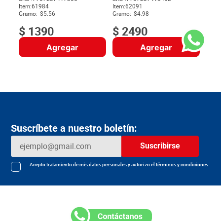
Item
:
61984
Item
:
62091
$
Gramo:
$5.56
Gramo:
$4.98
$
1390
$
2490
Agregar
Agregar
Suscríbete a nuestro boletín:
Suscribirse
Acepto
tratamiento de mis datos personales
y autorizo el
términos y condiciones