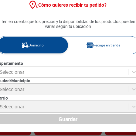
¿Cómo quieres recibir tu pedido?
Ten en cuenta que los precios y la disponibilidad de los productos pueden
variar según tu ubicación
Domicilio
Recoge en tienda
epartamento
Seleccionar
iudad/Municipio
La Nieve x 250
Pasta Macarrón Corto La Nieve
Pasta Cabello 
Seleccionar
x 250 g
Muñeca x 500
arrio
2
SKU :
7707237418105
SKU :
7702020113
Item
:
32946
Item
:
3706
Seleccionar
Gramo:
$5.56
Gramo:
$6.78
$
1390
$
3390
Guardar
gar
Agregar
Ag