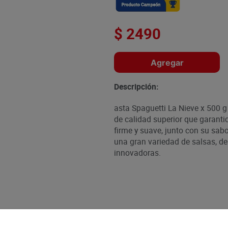
$
2490
Agregar
Descripción:
asta Spaguetti La Nieve x 500 g
de calidad superior que garantic
firme y suave, junto con su sabo
una gran variedad de salsas, d
innovadoras.