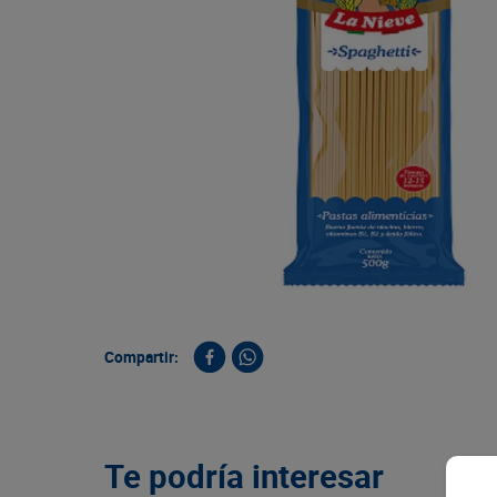
9
.
queso
10
.
papa
Compartir:
Te podría interesar