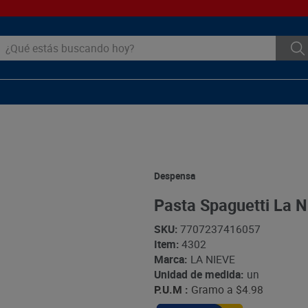
ué estás buscando hoy?
Despensa
Pasta Spaguetti La N
SKU
:
7707237416057
Item
:
4302
Marca:
LA NIEVE
Unidad de medida:
un
P.U.M :
Gramo a
$4.98