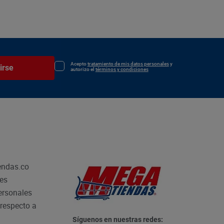
Acepto
tratamiento de mis datos personales
y
irse
autorizo el
términos y condiciones
endas.co
les
personales
respecto a
Síguenos en nuestras redes: