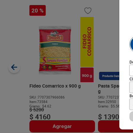
20 %
D
C
Fideo Comarrico x 900 g
Pasta Spaguetti 
g
B
SKU :
7707307966086
SKU :
770723741600
Item
:
73584
Item
:
32950
Gramo:
$4.62
Gramo:
$5.56
$
5200
$
4160
$
1390
Agregar
Agre