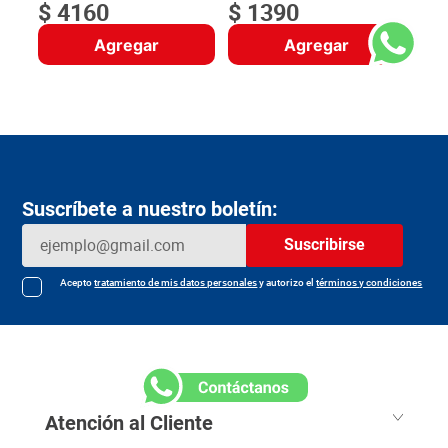
$
4160
$
1390
Agregar
Agregar
Suscríbete a nuestro boletín:
Suscribirse
Acepto
tratamiento de mis datos personales
y autorizo el
términos y condiciones
Atención al Cliente