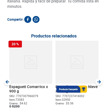
italiana. Rápida y fácil de preparar. Tu comida lista en
minutos.
Compartir:
Productos relacionados
20 %
Past
Muñ
SKU :
Item
:
Gram
Espagueti Comarrico x
Pasta Spaguetti La Nieve
900 g
x 250 g
SKU :
7707307966079
SKU :
7707237416002
Item
:
73583
Item
:
32950
$
Gramo:
$4.62
Gramo:
$5.56
$
5200