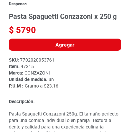
8
.
detergente
Despensa
9
.
queso
Pasta Spaguetti Conzazoni x 250 g
10
.
papa
$
5790
Agregar
SKU
:
7702020053761
Item
:
47315
Marca:
CONZAZONI
Unidad de medida:
un
P.U.M :
Gramo a
$23.16
Descripción:
Pasta Spaguetti Conzazoni 250g: El tamaño perfecto
para una comida individual o en pareja. Textura al
dente y calidad para una experiencia culinaria