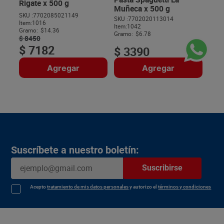
Rigate x 500 g
Muñeca x 500 g
SKU :
7702085021149
SKU :
7702020113014
Item
:
1016
$
Item
:
1042
Gramo:
$14.36
Gramo:
$6.78
$
8450
$
7182
$
3390
Agregar
Agregar
Suscríbete a nuestro boletín:
Suscribirse
Acepto
tratamiento de mis datos personales
y autorizo el
términos y condiciones