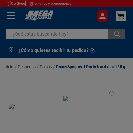
Catálogo
Términos y promociones
¿Qué estás buscando hoy?
¿Cómo quieres recibir tu pedido?
TÉRMINOS MÁS BUSCADOS
1
.
cerveza
despensa
pastas
Pasta Spaghetti Doria Nutrivit x 125 g
2
.
arroz
3
.
leche
4
.
cafe
5
.
aceite
6
.
azucar
7
.
huevos