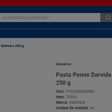
ué estás buscando hoy?
 Quinua x 250 g
Despensa
Pasta Penne Darvida
250 g
SKU
:
7702020043083
Item
:
73592
Marca:
DARVIDA
Unidad de medida:
un