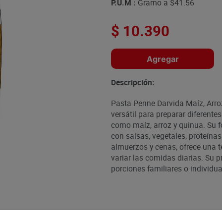
P.U.M :
Gramo a
$41.56
$
10
.
390
Agregar
Descripción:
Pasta Penne Darvida Maíz, Arroz
versátil para preparar diferent
como maíz, arroz y quinua. Su 
con salsas, vegetales, proteínas
almuerzos y cenas, ofrece una t
variar las comidas diarias. Su 
porciones familiares o individua