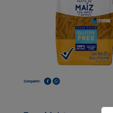
9
.
queso
10
.
papa
Compartir: