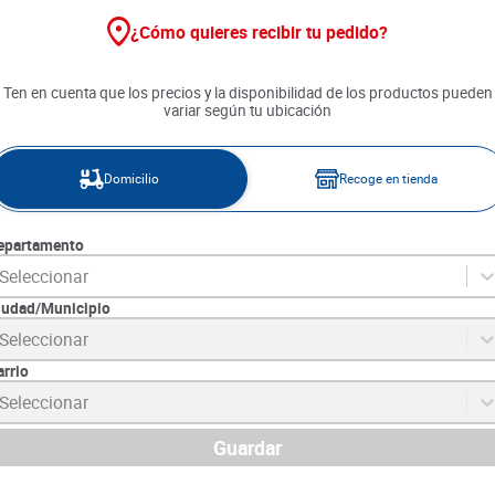
¿Cómo quieres recibir tu pedido?
Ten en cuenta que los precios y la disponibilidad de los productos pueden
variar según tu ubicación
Domicilio
Recoge en tienda
epartamento
Seleccionar
iudad/Municipio
Seleccionar
a Nieve x 500
Pasta Spaguetti La Nieve x 250
Pasta Spaguet
g
250 g
arrio
2
SKU :
7707237416002
SKU :
7707307961
Seleccionar
Item
:
32950
Item
:
833
Gramo:
$5.56
Gramo:
$7.40
Guardar
$
1390
$
1850