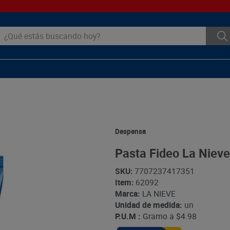
ué estás buscando hoy?
Despensa
Pasta Fideo La Nieve
SKU
:
7707237417351
Item
:
62092
Marca:
LA NIEVE
Unidad de medida:
un
P.U.M :
Gramo a
$4.98