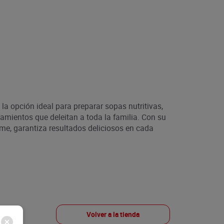
la opción ideal para preparar sopas nutritivas,
mientos que deleitan a toda la familia. Con su
rme, garantiza resultados deliciosos en cada
Volver a la tienda