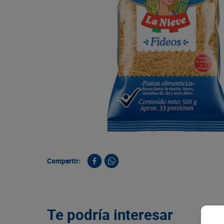
9
.
queso
10
.
papa
Compartir:
Te podría interesar