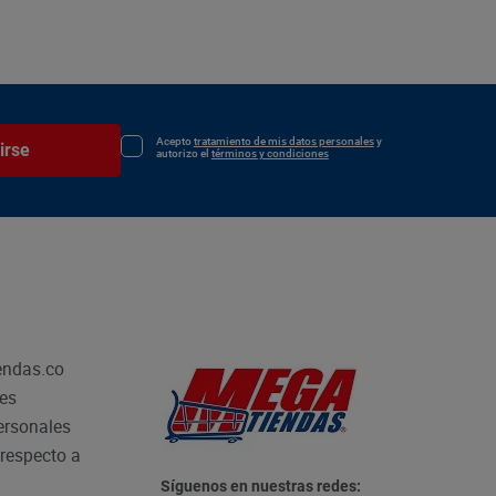
Acepto
tratamiento de mis datos personales
y
irse
autorizo el
términos y condiciones
endas.co
les
personales
respecto a
Síguenos en nuestras redes: