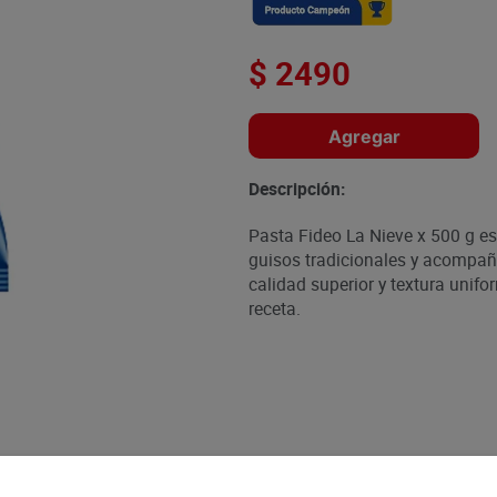
$
2490
Agregar
Descripción:
Pasta Fideo La Nieve x 500 g es 
guisos tradicionales y acompaña
calidad superior y textura unifo
receta.