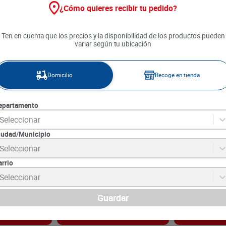
¿Cómo quieres recibir tu pedido?
Ten en cuenta que los precios y la disponibilidad de los productos pueden
variar según tu ubicación
Domicilio
Recoge en tienda
epartamento
Seleccionar
iudad/Municipio
a Nieve x 500
Pasta Spaguetti La Nieve x 250
Pasta Spaguet
Seleccionar
g
500 g
arrio
2
SKU :
7707237416002
SKU :
7702020113
Item
:
32950
Item
:
1042
Seleccionar
Gramo:
$5.56
Gramo:
$6.78
$
1390
$
3390
Guardar
gar
Agregar
Ag