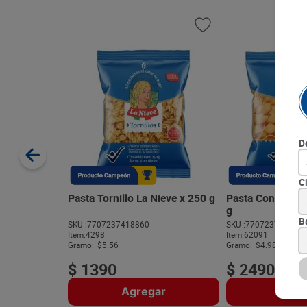
D
C
Pasta Tornillo La Nieve x 250 g
Pasta Conchas L
g
B
SKU :
7707237418860
SKU :
770723741840
Item
:
4298
Item
:
62091
Gramo:
$5.56
Gramo:
$4.98
$
1390
$
2490
Agregar
Agre