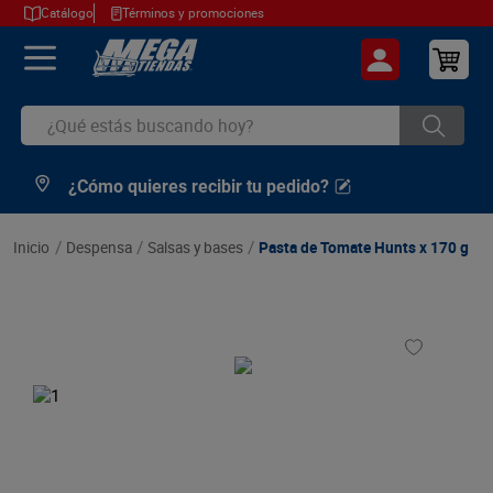
Catálogo
Términos y promociones
¿Qué estás buscando hoy?
¿Cómo quieres recibir tu pedido?
TÉRMINOS MÁS BUSCADOS
1
.
cerveza
despensa
salsas y bases
Pasta de Tomate Hunts x 170 g
2
.
arroz
3
.
leche
4
.
cafe
5
.
aceite
6
.
azucar
7
.
huevos