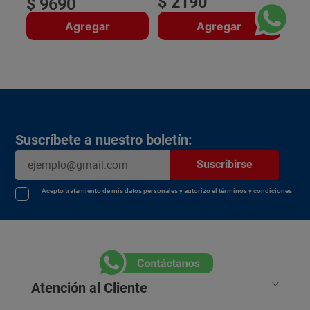
$
2190
$
9690
Agregar
Agregar
Suscríbete a nuestro boletín:
Suscribirse
Acepto
tratamiento de mis datos personales
y autorizo el
términos y condiciones
Atención al Cliente