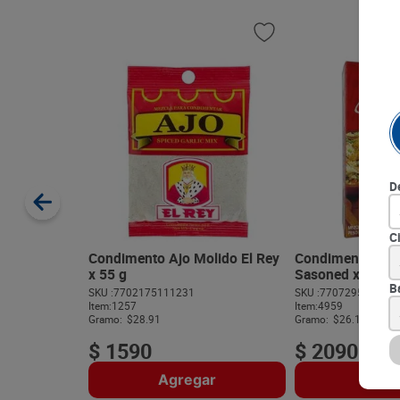
D
C
Condimento Ajo Molido El Rey
Condimento Sals
x 55 g
Sasoned x 80 g
B
SKU :
7702175111231
SKU :
770729542122
Item
:
1257
Item
:
4959
Gramo:
$28.91
Gramo:
$26.13
$
1590
$
2090
Agregar
Agre