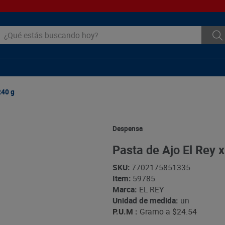
ué estás buscando hoy?
240 g
Despensa
Pasta de Ajo El Rey x
SKU
:
7702175851335
Item
:
59785
Marca:
EL REY
Unidad de medida:
un
P.U.M :
Gramo a
$24.54