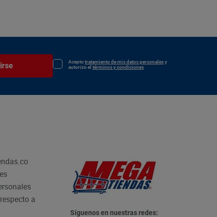
Acepto
tratamiento de mis datos personales
y
irse
autorizo el
términos y condiciones
endas.co
les
personales
respecto a
Síguenos en nuestras redes: