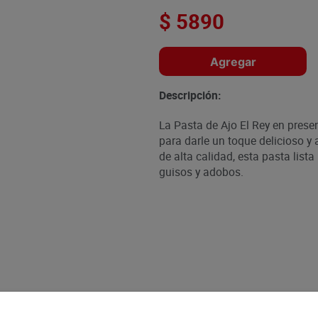
$
5890
Agregar
Descripción:
La Pasta de Ajo El Rey en presen
para darle un toque delicioso y
de alta calidad, esta pasta lista
guisos y adobos.