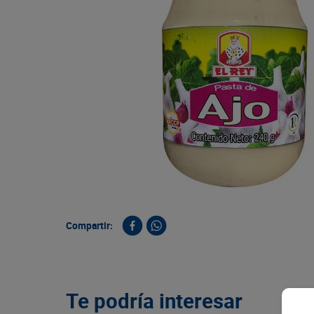
9
.
queso
10
.
papa
Compartir:
Te podría interesar