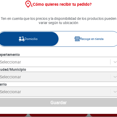
¿Cómo quieres recibir tu pedido?
Ten en cuenta que los precios y la disponibilidad de los productos pueden
variar según tu ubicación
Domicilio
Recoge en tienda
epartamento
Seleccionar
iudad/Municipio
ita Color
Condimento Clavo de Olor
Condimento C
Seleccionar
Comarrico x 10 g
Megatiendas x
arrio
2
SKU :
7703177008130
SKU :
7706303000
Item
:
1189
Item
:
35977
Seleccionar
Gramo:
$265.00
Gramo:
$27.50
$
2650
$
1650
Guardar
gar
Agregar
Ag