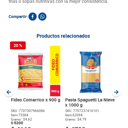
frías o sopas nutritivas con la mejor consistencia.
Compartir:
Productos relacionados
20 %
20
Esp
900
SKU :
Item
:
Gram
Fideo Comarrico x 900 g
Pasta Spaguetti La Nieve
x 1000 g
$
52
SKU :
7707307966086
SKU :
7707237416101
$
Item
:
73584
Item
:
62094
Gramo:
$4.62
Gramo:
$4.79
$
5200