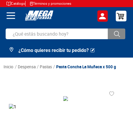
Catálogo
Términos y promociones
¿Qué estás buscando hoy?
¿Cómo quieres recibir tu pedido?
TÉRMINOS MÁS BUSCADOS
1
.
cerveza
despensa
pastas
Pasta Concha La Muñeca x 500 g
2
.
arroz
3
.
leche
4
.
cafe
5
.
aceite
6
.
azucar
7
.
huevos