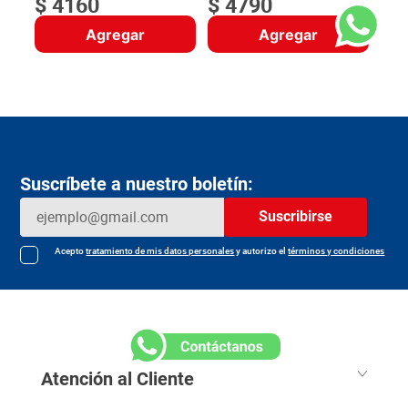
$
4160
$
4790
Agregar
Agregar
Suscríbete a nuestro boletín:
Suscribirse
Acepto
tratamiento de mis datos personales
y autorizo el
términos y condiciones
Atención al Cliente