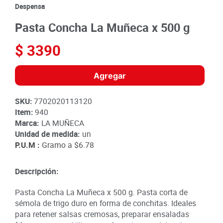
8
.
detergente
Despensa
9
.
queso
Pasta Concha La Muñeca x 500 g
10
.
papa
$
3390
Agregar
SKU
:
7702020113120
Item
:
940
Marca:
LA MUÑECA
Unidad de medida:
un
P.U.M :
Gramo a
$6.78
Descripción:
Pasta Concha La Muñeca x 500 g. Pasta corta de
sémola de trigo duro en forma de conchitas. Ideales
para retener salsas cremosas, preparar ensaladas