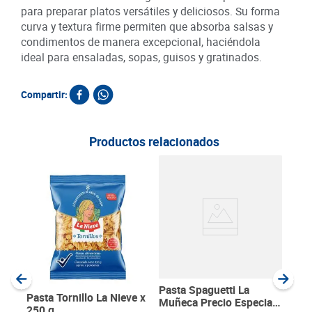
para preparar platos versátiles y deliciosos. Su forma
curva y textura firme permiten que absorba salsas y
condimentos de manera excepcional, haciéndola
ideal para ensaladas, sopas, guisos y gratinados.
Compartir:
Productos relacionados
Past
Muñ
SKU :
Item
:
Gram
Pasta Spaguetti La
Pasta Tornillo La Nieve x
Muñeca Precio Especial
250 g