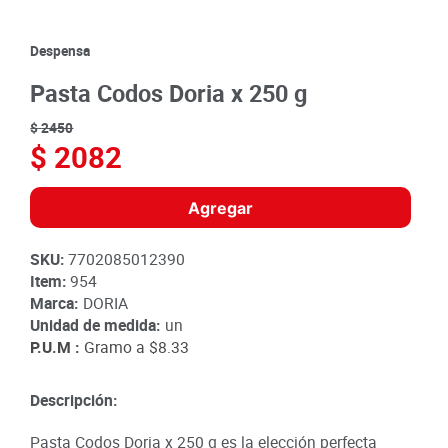
8
.
detergente
9
.
queso
Despensa
10
.
papa
Pasta Codos Doria x 250 g
$
2450
$
2082
Agregar
SKU
:
7702085012390
Item
:
954
Marca:
DORIA
Unidad de medida:
un
P.U.M :
Gramo a
$8.33
Descripción:
Pasta Codos Doria x 250 g es la elección perfecta