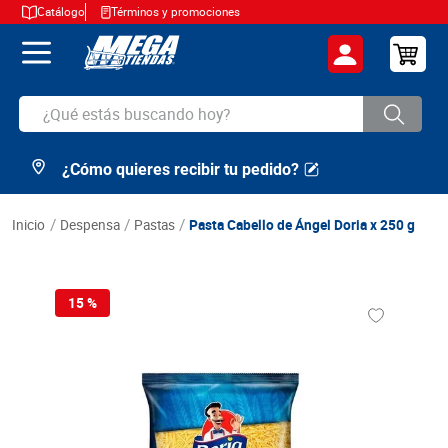
Catálogo
Términos y promociones
¿Qué estás buscando hoy?
¿Cómo quieres recibir tu pedido?
TÉRMINOS MÁS BUSCADOS
1
.
cerveza
despensa
pastas
Pasta Cabello de Ángel Doria x 250 g
2
.
arroz
3
.
leche
15 %
4
.
cafe
5
.
aceite
6
.
azucar
7
.
huevos