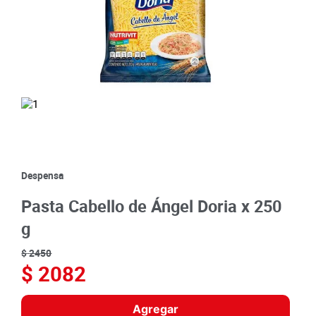
8
.
detergente
9
.
queso
10
.
papa
Despensa
Pasta Cabello de Ángel Doria x 250
g
$
2450
$
2082
Agregar