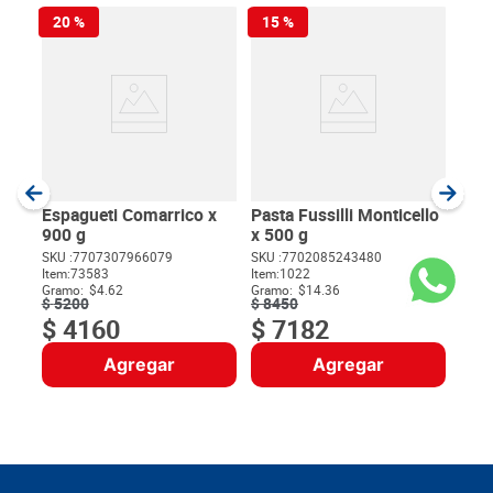
20 %
15 %
Pas
Con
SKU :
Item
:
Gram
Espagueti Comarrico x
Pasta Fussilli Monticello
900 g
x 500 g
SKU :
7707307966079
SKU :
7702085243480
Item
:
73583
Item
:
1022
$
Gramo:
$4.62
Gramo:
$14.36
$
5200
$
8450
$
4160
$
7182
Agregar
Agregar