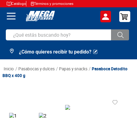
Catálogo
Términos y promociones
¿Qué estás buscando hoy?
¿Cómo quieres recibir tu pedido?
TÉRMINOS MÁS BUSCADOS
1
.
cerveza
pasabocas y dulces
papas y snacks
Pasaboca Detodito
2
.
arroz
BBQ x 400 g
3
.
leche
4
.
cafe
5
.
aceite
6
.
azucar
7
.
huevos