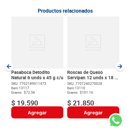
Productos relacionados
40
Pap
Ond
g
SKU :
Item
:
Gram
Pasaboca Detodito
Roscas de Queso
Natural 6 unds x 45 g c/u
Servipan 12 unds x 18 g
c/u
SKU :
7702189011473
SKU :
7707240270028
$
72
Item
:
13117
Item
:
13110
$
Gramo:
$72.56
Gramo:
$101.16
$
19
.
590
$
21
.
850
Agregar
Agregar