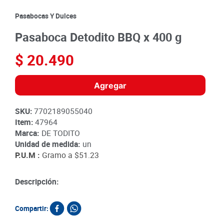
8
.
detergente
Pasabocas Y Dulces
9
.
queso
Pasaboca Detodito BBQ x 400 g
10
.
papa
$
20
.
490
Agregar
SKU
:
7702189055040
Item
:
47964
Marca:
DE TODITO
Unidad de medida:
un
P.U.M :
Gramo a
$51.23
Descripción:
Compartir: