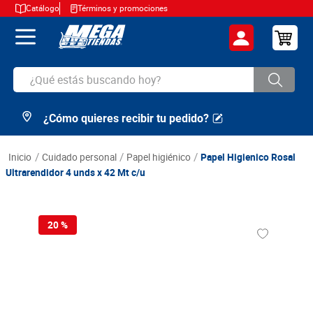
Catálogo
Términos y promociones
¿Qué estás buscando hoy?
¿Cómo quieres recibir tu pedido?
TÉRMINOS MÁS BUSCADOS
1
.
cerveza
cuidado personal
papel higiénico
Papel Higienico Rosal
2
.
arroz
Ultrarendidor 4 unds x 42 Mt c/u
3
.
leche
4
.
cafe
20 %
5
.
aceite
6
.
azucar
7
.
huevos