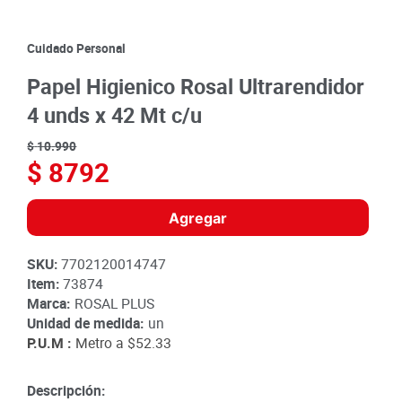
8
.
detergente
9
.
queso
Cuidado Personal
10
.
papa
Papel Higienico Rosal Ultrarendidor
4 unds x 42 Mt c/u
$
10
.
990
$
8792
Agregar
SKU
:
7702120014747
Item
:
73874
Marca:
ROSAL PLUS
Unidad de medida:
un
P.U.M :
Metro a
$52.33
Descripción: