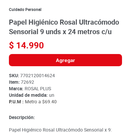
8
.
detergente
Cuidado Personal
9
.
queso
Papel Higiénico Rosal Ultracómodo
10
.
papa
Sensorial 9 unds x 24 metros c/u
$
14
.
990
Agregar
SKU
:
7702120014624
Item
:
72692
Marca:
ROSAL PLUS
Unidad de medida:
un
P.U.M :
Metro a
$69.40
Descripción:
Papel Higiénico Rosal Ultracómodo Sensorial x 9: