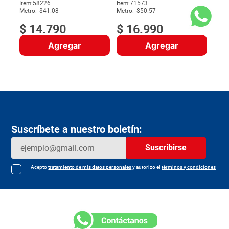
c/u
$
Item
:
58226
Item
:
71573
Metro:
$41.08
Metro:
$50.57
$
14
.
790
$
16
.
990
Agregar
Agregar
Suscríbete a nuestro boletín:
Suscribirse
Acepto
tratamiento de mis datos personales
y autorizo el
términos y condiciones