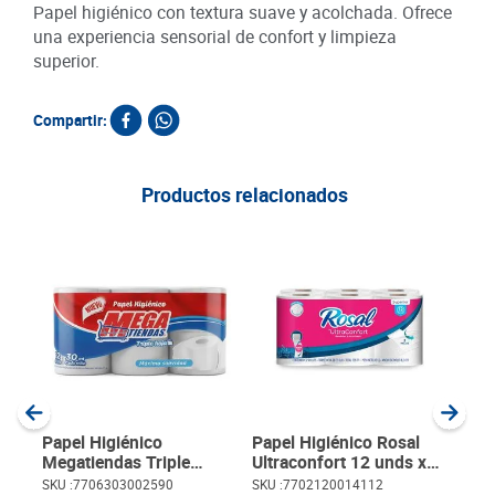
Papel higiénico con textura suave y acolchada. Ofrece
una experiencia sensorial de confort y limpieza
superior.
Compartir:
Productos relacionados
Pape
Ultr
15 
SKU :
Item
:
Metro
Papel Higiénico
Papel Higiénico Rosal
Megatiendas Triple
Ultraconfort 12 unds x
Hojas 12 unds x 30 m
28 mt c/u
SKU :
7706303002590
SKU :
7702120014112