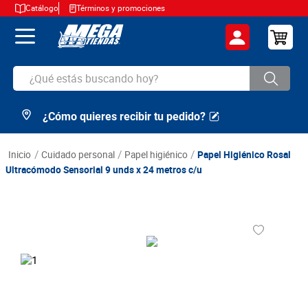
Catálogo
Términos y promociones
¿Qué estás buscando hoy?
¿Cómo quieres recibir tu pedido?
TÉRMINOS MÁS BUSCADOS
1
.
cerveza
cuidado personal
papel higiénico
Papel Higiénico Rosal
2
.
arroz
Ultracómodo Sensorial 9 unds x 24 metros c/u
3
.
leche
4
.
cafe
5
.
aceite
6
.
azucar
7
.
huevos